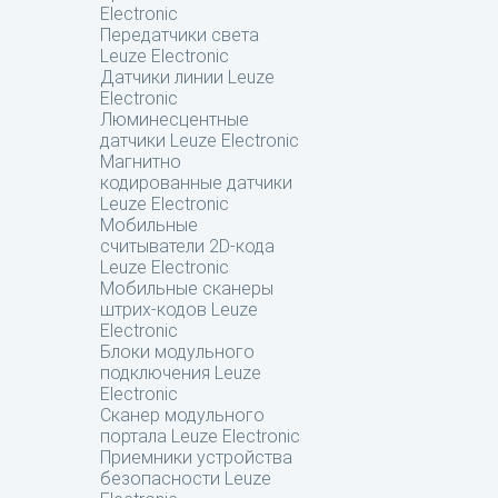
Electronic
Передатчики света
Leuze Electronic
Датчики линии Leuze
Electronic
Люминесцентные
датчики Leuze Electronic
Магнитно
кодированные датчики
Leuze Electronic
Мобильные
считыватели 2D-кода
Leuze Electronic
Мобильные сканеры
штрих-кодов Leuze
Electronic
Блоки модульного
подключения Leuze
Electronic
Сканер модульного
портала Leuze Electronic
Приемники устройства
безопасности Leuze