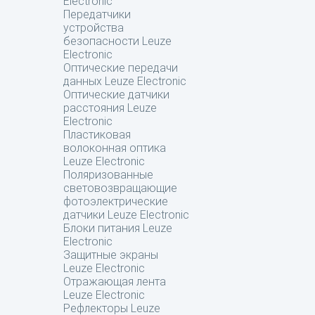
Electronic
Передатчики
устройства
безопасности Leuze
Electronic
Оптические передачи
данных Leuze Electronic
Оптические датчики
расстояния Leuze
Electronic
Пластиковая
волоконная оптика
Leuze Electronic
Поляризованные
световозвращающие
фотоэлектрические
датчики Leuze Electronic
Блоки питания Leuze
Electronic
Защитные экраны
Leuze Electronic
Отражающая лента
Leuze Electronic
Рефлекторы Leuze