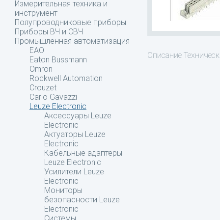
Измерительная техника и
инструмент
Полупроводниковые приборы
Приборы ВЧ и СВЧ
Промышленная автоматизация
EAO
Описание
Техническ
Eaton Bussmann
Omron
Rockwell Automation
Crouzet
Carlo Gavazzi
Leuze Electronic
Аксессуары Leuze
Electronic
Актуаторы Leuze
Electronic
Кабельные адаптеры
Leuze Electronic
Усилители Leuze
Electronic
Мониторы
безопасности Leuze
Electronic
Системы