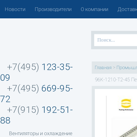
Новости
Производители
О компании
Доставк
+7(495)
123-35-
>
Главная
Промышл
09
96K-1210-T2-45 Пе
+7(495)
669-95-
72
+7(915)
192-51-
88
Вентиляторы и охлаждение