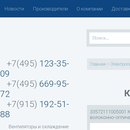
Новости
Производители
О компании
Доставк
+7(495)
123-35-
>
Главная
Электроп
09
+7(495)
669-95-
К
72
+7(915)
192-51-
33572111005001 
88
волоконно-оптич
Вентиляторы и охлаждение