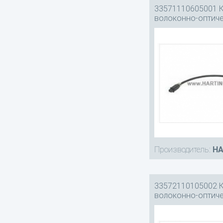
33571110605001 
волоконно-оптич
Производитель:
HA
33572110105002 
волоконно-оптич