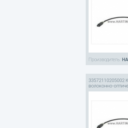
Производитель:
HA
33572110205002 
волоконно-оптич