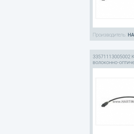
Производитель:
HA
33571113005002 
волоконно-оптич