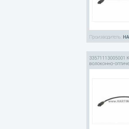
Производитель:
HA
33571113005001 
волоконно-оптич