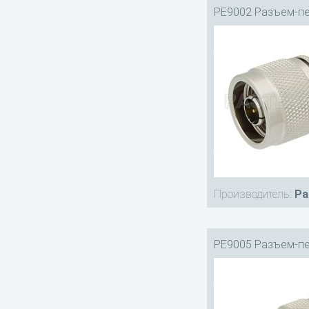
PE9002 Разъем-п
Производитель:
Pa
PE9005 Разъем-п