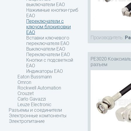
выключатели EAO
Нажимные кнопки-гриб
EAO
Переключатели с
ключом блокировки
EAO
Производитель:
Pa
Вставки ключевого
переключателя EAO
Выключатели EAO
Переключатели EAO
PE3020 Коаксиаль
Кнопки с подсветкой
разъем
EAO
Индикаторы EAO
Eaton Bussmann
Omron
Rockwell Automation
Crouzet
Carlo Gavazzi
Leuze Electronic
Разъемы и соединители
Электронные компоненты
Электропитание