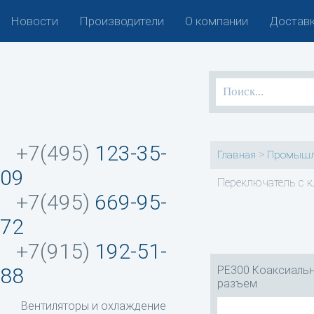
Новости
Производители
О компании
Доставк
+7(495)
123-35-
>
Главная
Промышл
09
Переключатель с 
+7(495)
669-95-
72
+7(915)
192-51-
PE300 Коаксиальн
88
разъем
Вентиляторы и охлаждение