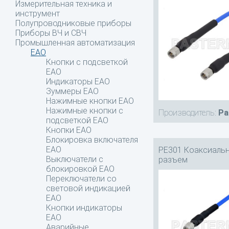
Измерительная техника и
инструмент
Полупроводниковые приборы
Приборы ВЧ и СВЧ
Промышленная автоматизация
EAO
Кнопки с подсветкой
EAO
Индикаторы EAO
Зуммеры EAO
Нажимные кнопки EAO
Нажимные кнопки c
Производитель:
Pa
подсветкой EAO
Кнопки EAO
Блокировка включателя
EAO
PE301 Коаксиальн
Выключатели с
разъем
блокировкой EAO
Переключатели со
световой индикацией
EAO
Кнопки индикаторы
EAO
Аварийные