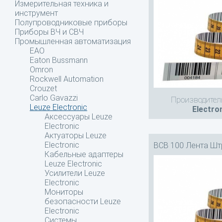
Измерительная техника и
инструмент
Полупроводниковые приборы
Приборы ВЧ и СВЧ
Промышленная автоматизация
EAO
Eaton Bussmann
Omron
Rockwell Automation
Crouzet
Carlo Gavazzi
Производител
Leuze Electronic
Electro
Аксессуары Leuze
Electronic
Актуаторы Leuze
Electronic
BCB 100 Лента Шт
Кабельные адаптеры
Leuze Electronic
Усилители Leuze
Electronic
Мониторы
безопасности Leuze
Electronic
Системы