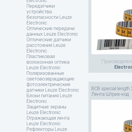
Electronic
Передатчики
устройства
безопасности Leuze
Electronic
Оптические передачи
данных Leuze Electronic
Оптические датчики
расстояния Leuze
Electronic
Пластиковая
Производител
волоконная оптика
Electro
Leuze Electronic
Поляризованные
световозвращающие
фотоэлектрические
BCB special length
датчики Leuze Electronic
Лента Штрих-код
Блоки питания Leuze
Electronic
Защитные экраны
Leuze Electronic
Отражающая лента
Leuze Electronic
Рефлекторы Leuze