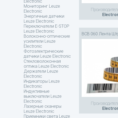
Electronic
Мониторинг Leuze
Производител
Electronic
Electro
Энергичные датчики
Leuze Electronic
Переключатели E-STOP
Leuze Electronic
BCB 060 Лента Шт
Волоконно-оптические
усилители Leuze
Electronic
Фотоэлектрические
датчики Leuze Electronic
Стекловолоконная
оптика Leuze Electronic
Держатели Leuze
Electronic
Индикаторы Leuze
Electronic
Индуктивные
выключатели Leuze
Electronic
Производител
Лазерные сканеры
Electro
Leuze Electronic
Приемники света Leuze