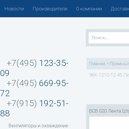
Новости
Производители
О компании
Доставк
+7(495)
123-35-
>
Главная
Промышл
09
96K-1210-T2-45 Пе
+7(495)
669-95-
72
+7(915)
192-51-
BCB 020 Лента Шт
88
Вентиляторы и охлаждение