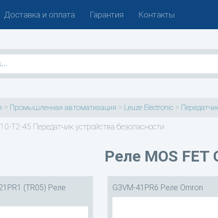
Доставка и оплата
Гарантия
Контакты
>
>
>
я
Промышленная автоматизация
Leuze Electronic
Передатчик
10-T2-45 Передатчик устройства безопасности
Реле MOS FET 
1PR1 (TR05) Реле
G3VM-41PR6 Реле Omron