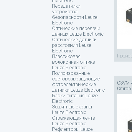
Electronic
Передатчики
устройства
безопасности Leuze
Electronic
Оптические передачи
данных Leuze Electronic
Оптические датчики
расстояния Leuze
Electronic
Произв
Пластиковая
волоконная оптика
Leuze Electronic
Поляризованные
световозвращающие
G3VM-4
фотоэлектрические
Omron
датчики Leuze Electronic
Блоки питания Leuze
Electronic
Защитные экраны
Leuze Electronic
Отражающая лента
Leuze Electronic
Рефлекторы Leuze