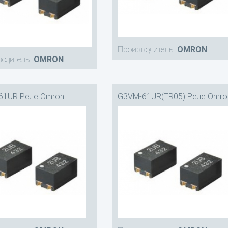
Производитель:
OMRON
одитель:
OMRON
61UR Реле Omron
G3VM-61UR(TR05) Реле Omro