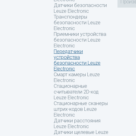
Произв
Датчики безопасности
Leuze Electronic
Транспондеры
безопасности Leuze
Electronic
Приемники устройства
безопасности Leuze
Electronic
Передатчики
устройства
безопасности Leuze
Electronic
Смарт камеры Leuze
Electronic
Стационарные
считыватели 2D-код
Leuze Electronic
Стационарные сканеры
штрих-кодов Leuze
Electronic
Датчики расстояния
Leuze Electronic
Датчики щелевые Leuze