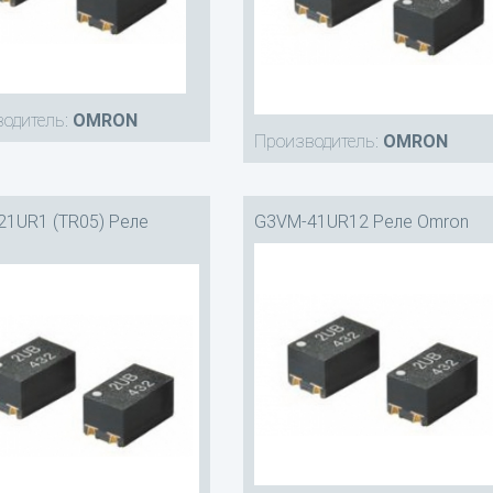
одитель:
OMRON
Производитель:
OMRON
1UR1 (TR05) Реле
G3VM-41UR12 Реле Omron