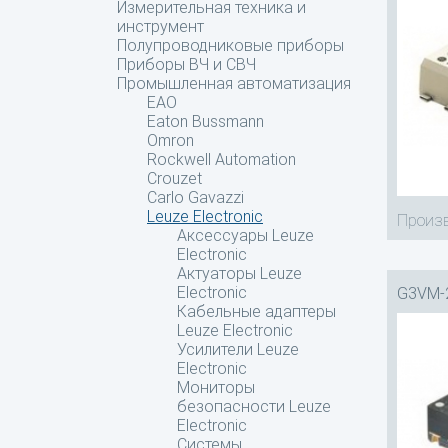
Измерительная техника и
инструмент
Полупроводниковые приборы
Приборы ВЧ и СВЧ
Промышленная автоматизация
EAO
Eaton Bussmann
Omron
Rockwell Automation
Crouzet
Carlo Gavazzi
Leuze Electronic
Произв
Аксессуары Leuze
Electronic
Актуаторы Leuze
Electronic
G3VM-
Кабельные адаптеры
Leuze Electronic
Усилители Leuze
Electronic
Мониторы
безопасности Leuze
Electronic
Системы