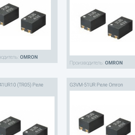
одитель:
OMRON
Производитель:
OMRON
1UR10 (TR05) Реле
G3VM-51UR Реле Omron