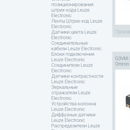
позиционирования
штрих-кода Leuze
Electronic
Ленты Штрих-код Leuze
Electronic
Произв
Датчики цвета Leuze
Electronic
Соединительные
кабели Leuze Electronic
Блоки подключения
G3VM-2
Leuze Electronic
Omron
Соединители Leuze
Electronic
Датчики контрастности
Leuze Electronic
Зеркальные
отражатели Leuze
Electronic
Устройства колонна
Leuze Electronic
Диффузные датчики
Leuze Electronic
Распределители Leuze