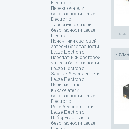
Electronic
Переключатели
безопасности Leuze
Electronic
Лазерные сканеры
безопасности Leuze
Произв
Electronic
Приемники световой
завесы безопасности
Leuze Electronic
G3VM-
Передатчики световой
завесы безопасности
Leuze Electronic
Замоки безопасности
Leuze Electronic
Позиционные
выключатели
безопасности Leuze
Electronic
Реле безопасности
Leuze Electronic
Наборы датчиков
безопасности Leuze
Electronic