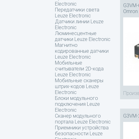
Electronic
G3VM-6
Передатчики света
Omron
Leuze Electronic
Датчики линии Leuze
Electronic
Люминесцентные
датчики Leuze Electronic
Магнитно
кодированные датчики
Leuze Electronic
Мобильные
считыватели 2D-кода
Leuze Electronic
Мобильные сканеры
штрих-кодов Leuze
Electronic
Произв
Блоки модульного
подключения Leuze
Electronic
G3VM-
Сканер модульного
портала Leuze Electronic
Приемники устройства
безопасности Leuze