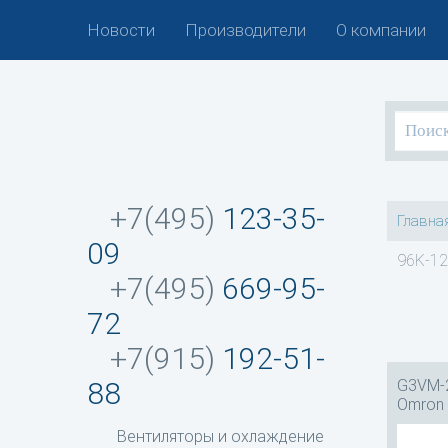
Новости
Производители
О компании
+7(495)
123-35-
Главна
09
96K-12
+7(495)
669-95-
72
+7(915)
192-51-
G3VM-2
88
Omron
Вентиляторы и охлаждение