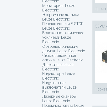
Electronic
Мониторинг Leuze
Произв
Electronic
Энергичные датчики
Leuze Electronic
Переключатели E-STOP
G3VM-
Leuze Electronic
Волоконно-оптические
усилители Leuze
Electronic
Фотоэлектрические
датчики Leuze Electronic
Стекловолоконная
оптика Leuze Electronic
Держатели Leuze
Electronic
Индикаторы Leuze
Electronic
Индуктивные
выключатели Leuze
Произв
Electronic
Лазерные сканеры
Leuze Electronic
Приемники света Leuze