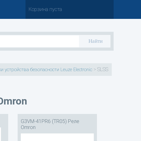
Корзина пуста
>
SLSS
и устройства безопасности Leuze Electronic
Omron
G3VM-41PR6 (TR05) Реле
Omron