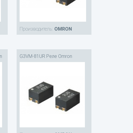
Производитель:
OMRON
n
G3VM-81UR Реле Omron