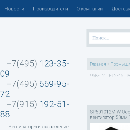
Новости
Производители
О компании
Доставк
+7(495)
123-35-
>
Главная
Промышл
09
96K-1210-T2-45 Пе
+7(495)
669-95-
72
+7(915)
192-51-
SP501012M-W Ос
88
вентилятор 50мм 
Вентиляторы и охлаждение