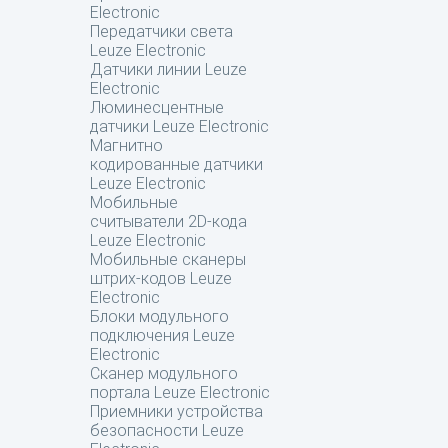
Electronic
Передатчики света
Leuze Electronic
Датчики линии Leuze
Electronic
Люминесцентные
датчики Leuze Electronic
Магнитно
кодированные датчики
Leuze Electronic
Мобильные
считыватели 2D-кода
Leuze Electronic
Мобильные сканеры
штрих-кодов Leuze
Electronic
Блоки модульного
подключения Leuze
Electronic
Сканер модульного
портала Leuze Electronic
Приемники устройства
безопасности Leuze