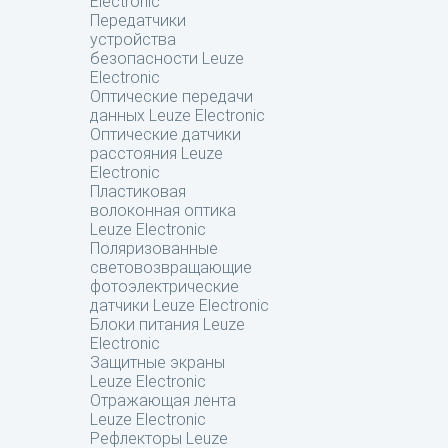
Electronic
Передатчики
устройства
безопасности Leuze
Electronic
Оптические передачи
данных Leuze Electronic
Оптические датчики
расстояния Leuze
Electronic
Пластиковая
волоконная оптика
Leuze Electronic
Поляризованные
световозвращающие
фотоэлектрические
датчики Leuze Electronic
Блоки питания Leuze
Electronic
Защитные экраны
Leuze Electronic
Отражающая лента
Leuze Electronic
Рефлекторы Leuze