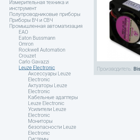
Измерительная техника и
инструмент
Полупроводниковые приборы
Приборы ВЧ и СВЧ
Промышленная автоматизация
EAO
Eaton Bussmann
Omron
Rockwell Automation
Crouzet
Carlo Gavazzi
Leuze Electronic
Производитель:
Bi
Аксессуары Leuze
Electronic
Актуаторы Leuze
Electronic
Кабельные адаптеры
Leuze Electronic
Усилители Leuze
Electronic
Мониторы
безопасности Leuze
Electronic
Системы