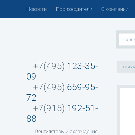
Новости
Производители
О компании
+7(495)
123-35-
Главна
09
+7(495)
669-95-
72
+7(915)
192-51-
88
Вентиляторы и охлаждение