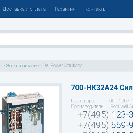
Доставка и оплата
Гарантия
Контакты
>
>
Bel Power Solutions
я
Электропитание
700-HK32A24 Cил
Код товара: 001-00071
Производитель: Rockwell A
+7(495)
123-
+7(495)
669-