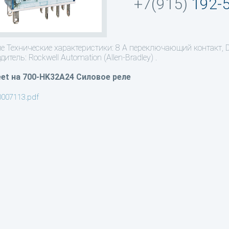
+7(915)
192-
ие
Технические характеристики: 8 А переключающий контакт, D
итель: Rockwell Automation (Allen-Bradley) .
et на 700-HK32A24 Cиловое реле
0007113.pdf