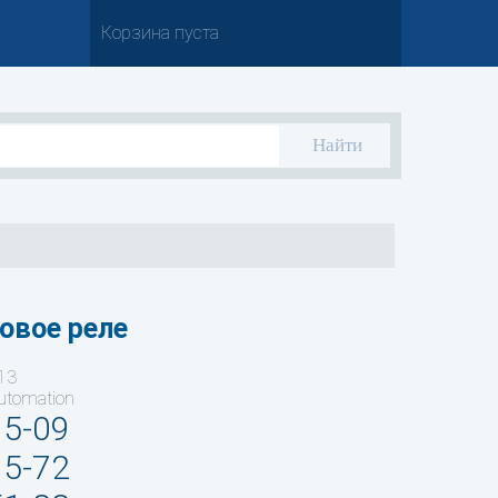
Корзина пуста
овое реле
13
utomation
35-09
95-72