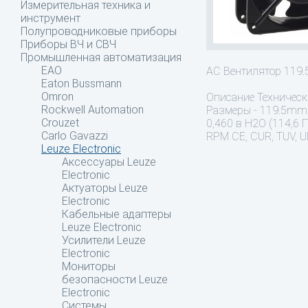
Измерительная техника и
инструмент
Полупроводниковые приборы
Приборы ВЧ и СВЧ
Промышленная автоматизация
EAO
AC Вентилятор 119
Eaton Bussmann
Omron
Описание
Техническ
Rockwell Automation
Размеры - 119.5mm 
Crouzet
0,460 в H2O (114,6 
Carlo Gavazzi
RPM CE, CUR, TUV, U
Leuze Electronic
Аксессуары Leuze
Electronic
Актуаторы Leuze
Electronic
Кабельные адаптеры
Leuze Electronic
Усилители Leuze
Electronic
Мониторы
безопасности Leuze
Electronic
Системы