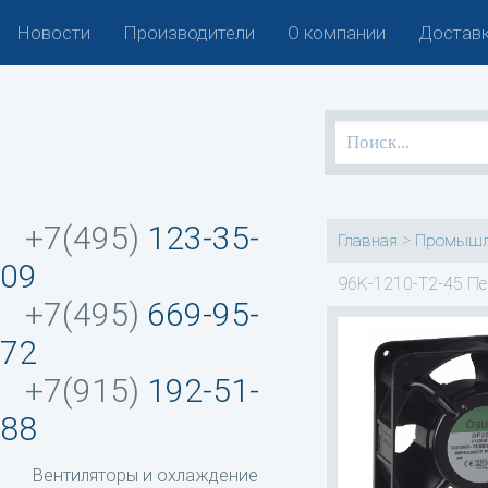
Новости
Производители
О компании
Доставк
+7(495)
123-35-
>
Главная
Промышл
09
96K-1210-T2-45 Пе
+7(495)
669-95-
72
+7(915)
192-51-
88
Вентиляторы и охлаждение