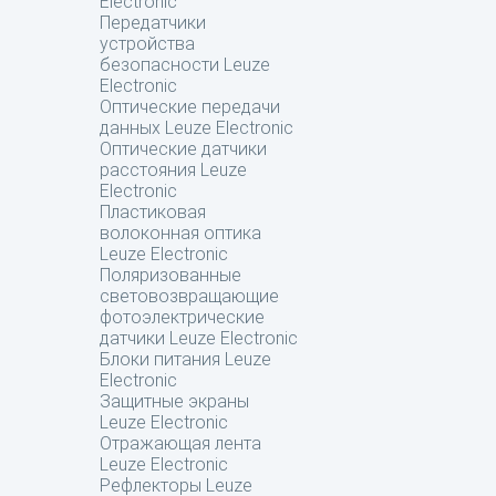
Electronic
Передатчики
устройства
безопасности Leuze
Electronic
Оптические передачи
данных Leuze Electronic
Оптические датчики
расстояния Leuze
Electronic
Пластиковая
волоконная оптика
Leuze Electronic
Поляризованные
световозвращающие
фотоэлектрические
датчики Leuze Electronic
Блоки питания Leuze
Electronic
Защитные экраны
Leuze Electronic
Отражающая лента
Leuze Electronic
Рефлекторы Leuze