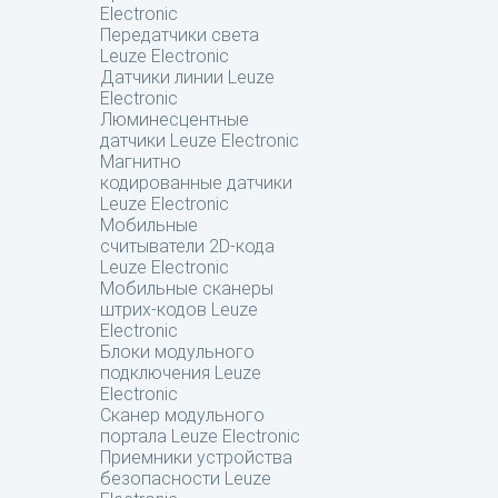
Electronic
Передатчики света
Leuze Electronic
Датчики линии Leuze
Electronic
Люминесцентные
датчики Leuze Electronic
Магнитно
кодированные датчики
Leuze Electronic
Мобильные
считыватели 2D-кода
Leuze Electronic
Мобильные сканеры
штрих-кодов Leuze
Electronic
Блоки модульного
подключения Leuze
Electronic
Сканер модульного
портала Leuze Electronic
Приемники устройства
безопасности Leuze