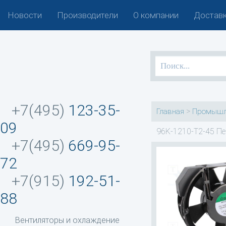
Новости
Производители
О компании
Доставк
+7(495)
123-35-
>
Главная
Промышл
09
96K-1210-T2-45 Пе
+7(495)
669-95-
72
+7(915)
192-51-
88
Вентиляторы и охлаждение