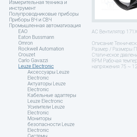
Измерительная техника и
инструмент
Полупроводниковые приборы
Приборы ВЧ и СВЧ
Промышленная автоматизация
EAO
AC Вентилятор 17
Eaton Bussmann
Omron
Описание
Техническ
Rockwell Automation
Размер / Размеры П
Crouzet
Статическое давлени
Carlo Gavazzi
RPM Рабочая темпера
Leuze Electronic
напряжения 75 ~ 12
Аксессуары Leuze
Electronic
Актуаторы Leuze
Electronic
Кабельные адаптеры
Leuze Electronic
Усилители Leuze
Electronic
Мониторы
безопасности Leuze
Electronic
Системы