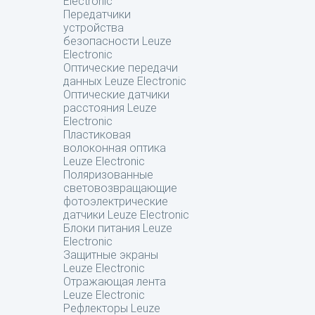
Electronic
Передатчики
устройства
безопасности Leuze
Electronic
Оптические передачи
данных Leuze Electronic
Оптические датчики
расстояния Leuze
Electronic
Пластиковая
волоконная оптика
Leuze Electronic
Поляризованные
световозвращающие
фотоэлектрические
датчики Leuze Electronic
Блоки питания Leuze
Electronic
Защитные экраны
Leuze Electronic
Отражающая лента
Leuze Electronic
Рефлекторы Leuze