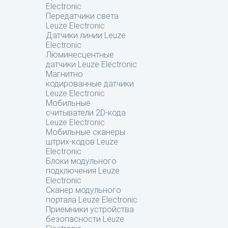
Electronic
Передатчики света
Leuze Electronic
Датчики линии Leuze
Electronic
Люминесцентные
датчики Leuze Electronic
Магнитно
кодированные датчики
Leuze Electronic
Мобильные
считыватели 2D-кода
Leuze Electronic
Мобильные сканеры
штрих-кодов Leuze
Electronic
Блоки модульного
подключения Leuze
Electronic
Сканер модульного
портала Leuze Electronic
Приемники устройства
безопасности Leuze