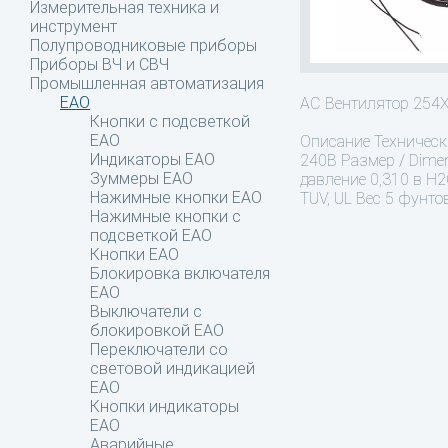
Измерительная техника и
инструмент
Полупроводниковые приборы
Приборы ВЧ и СВЧ
Промышленная автоматизация
EAO
AC Вентилятор 25
Кнопки с подсветкой
EAO
Описание
Технически
Индикаторы EAO
240В Размер / Dime
Зуммеры EAO
давление 0,310 в H2
Нажимные кнопки EAO
TUV, UL Вес 5 фунто
Нажимные кнопки c
подсветкой EAO
Кнопки EAO
Блокировка включателя
EAO
Выключатели с
блокировкой EAO
Переключатели со
световой индикацией
EAO
Кнопки индикаторы
EAO
Аварийные