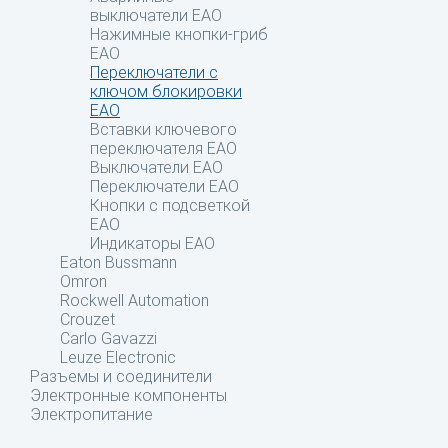
выключатели EAO
Нажимные кнопки-гриб
EAO
Переключатели с
ключом блокировки
EAO
Вставки ключевого
переключателя EAO
Выключатели EAO
Переключатели EAO
Кнопки с подсветкой
EAO
Индикаторы EAO
Eaton Bussmann
Omron
Rockwell Automation
Crouzet
Carlo Gavazzi
Leuze Electronic
Разъемы и соединители
Электронные компоненты
Электропитание