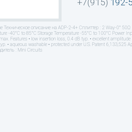
+7(915)
192-
ие
Техническое описание на ADP-2-4+ Сплиттер : 2 Way-0° 50Ω 
ure -40°C to 85°C Storage Temperature -55°C to 100°C Power Input 
x. Features • low insertion loss, 0.4 dB typ. • excellent amplitud
typ. • aqueous washable • protected under U.S. Patent 6,133,525 Appl
итель : Mini Circuits