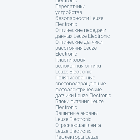
Electronic
Передатчики
устройства
безопасности Leuze
Electronic
Оптические передачи
данных Leuze Electronic
Оптические датчики
расстояния Leuze
Electronic
Пластиковая
волоконная оптика
Leuze Electronic
Поляризованные
световозвращающие
фотоэлектрические
датчики Leuze Electronic
Блоки питания Leuze
Electronic
Защитные экраны
Leuze Electronic
Отражающая лента
Leuze Electronic
Рефлекторы Leuze