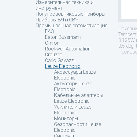
Измерительная техника и
инструмент
Полупроводниковые приборы
Приборы ВЧ и СВЧ
Промышленная автоматизация
Описан
EAO
Temperat
Eaton Bussmann
0.125W ma
Omron
0.5 deg. 
Rockwell Automation
Производ
Crouzet
Carlo Gavazzi
Leuze Electronic
Аксессуары Leuze
Electronic
Актуаторы Leuze
Electronic
Кабельные адаптеры
Leuze Electronic
Усилители Leuze
Electronic
Мониторы
безопасности Leuze
Electronic
Системы