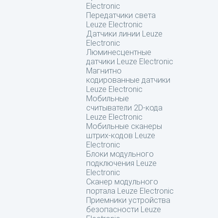
Electronic
Передатчики света
Leuze Electronic
Датчики линии Leuze
Electronic
Люминесцентные
датчики Leuze Electronic
Магнитно
кодированные датчики
Leuze Electronic
Мобильные
считыватели 2D-кода
Leuze Electronic
Мобильные сканеры
штрих-кодов Leuze
Electronic
Блоки модульного
подключения Leuze
Electronic
Сканер модульного
портала Leuze Electronic
Приемники устройства
безопасности Leuze