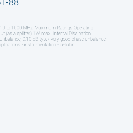
51-88
10 to 1000 MHz. Maximum Ratings Operating
(as a splitter) 1W max. Internal Dissipation
e unbalance, 0.10 dB typ. • very good phase unbalance,
ications • instrumentation • cellular. .