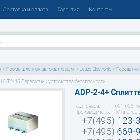
Доставка и оплата
Гарантия
Контакты
>
>
>
я
Промышленная автоматизация
Leuze Electronic
Передатчик
10-T2-45 Передатчик устройства безопасности
ADP-2-4+ Сплитт
Код товара: 001-00615
Производитель: Mini Circui
+7(495)
123-
+7(495)
669-