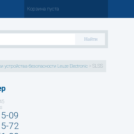
Корзина пуста
>
SLSS
и устройства безопасности Leuze Electronic
ер
45
ts
35-09
95-72