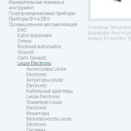
Измерительная техника и
инструмент
Полупроводниковые приборы
Приборы ВЧ и СВЧ
Промышленная автоматизация
Описание
Технически
EAO
радиатора: Aluminu
Eaton Bussmann
Artesyn Embedded T
Omron
Rockwell Automation
Crouzet
Carlo Gavazzi
Leuze Electronic
Аксессуары Leuze
Electronic
Актуаторы Leuze
Electronic
Кабельные адаптеры
Leuze Electronic
Усилители Leuze
Electronic
Мониторы
безопасности Leuze
Electronic
Системы