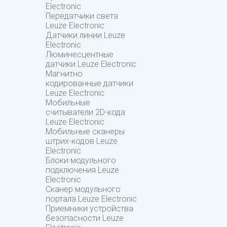
Electronic
Передатчики света
Leuze Electronic
Датчики линии Leuze
Electronic
Люминесцентные
датчики Leuze Electronic
Магнитно
кодированные датчики
Leuze Electronic
Мобильные
считыватели 2D-кода
Leuze Electronic
Мобильные сканеры
штрих-кодов Leuze
Electronic
Блоки модульного
подключения Leuze
Electronic
Сканер модульного
портала Leuze Electronic
Приемники устройства
безопасности Leuze