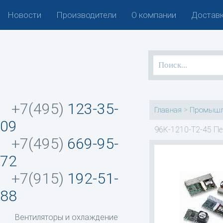
Новости
Производители
О компании
Доставк
+7(495)
123-35-
>
Главная
Промышл
09
96K-1210-T2-45 Пе
+7(495)
669-95-
72
+7(915)
192-51-
88
Вентиляторы и охлаждение