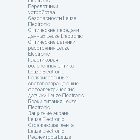
Electronic
Передатчики
устройства
безопасности Leuze
Electronic
Оптические передачи
данных Leuze Electronic
Оптические датчики
расстояния Leuze
Electronic
Пластиковая
волоконная оптика
Leuze Electronic
Поляризованные
световозвращающие
фотоэлектрические
датчики Leuze Electronic
Блоки питания Leuze
Electronic
Защитные экраны
Leuze Electronic
Отражающая лента
Leuze Electronic
Рефлекторы Leuze