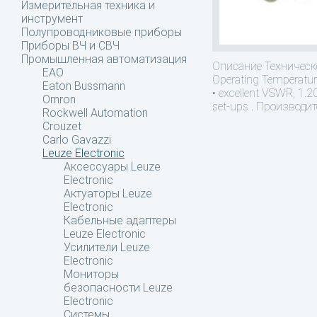
Измерительная техника и
инструмент
Полупроводниковые приборы
Приборы ВЧ и СВЧ
Промышленная автоматизация
Описание
Техническ
EAO
Operating Temperatur
Eaton Bussmann
• excellent VSWR, 1.2
Omron
set-ups . Производите
Rockwell Automation
Crouzet
Carlo Gavazzi
Leuze Electronic
Аксессуары Leuze
Electronic
Актуаторы Leuze
Electronic
Кабельные адаптеры
Leuze Electronic
Усилители Leuze
Electronic
Мониторы
безопасности Leuze
Electronic
Системы