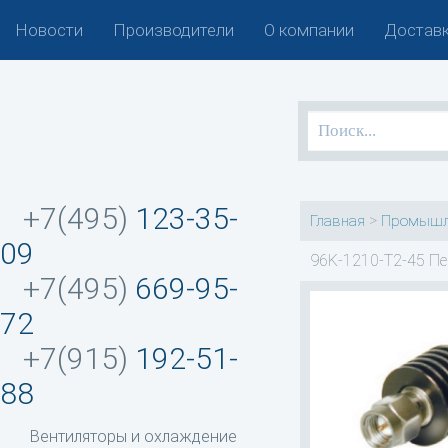
Новости
Производители
О компании
Доставк
+7(495)
123-35-
>
Главная
Промышл
09
96K-1210-T2-45 Пе
+7(495)
669-95-
72
+7(915)
192-51-
88
Вентиляторы и охлаждение