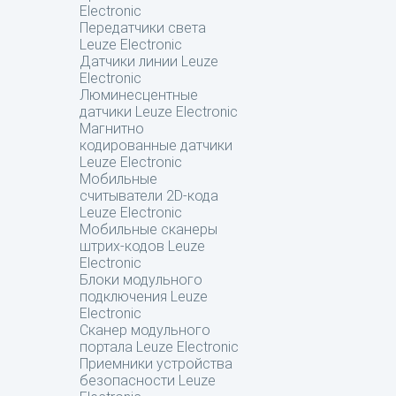
Electronic
Передатчики света
Leuze Electronic
Датчики линии Leuze
Electronic
Люминесцентные
датчики Leuze Electronic
Магнитно
кодированные датчики
Leuze Electronic
Мобильные
считыватели 2D-кода
Leuze Electronic
Мобильные сканеры
штрих-кодов Leuze
Electronic
Блоки модульного
подключения Leuze
Electronic
Сканер модульного
портала Leuze Electronic
Приемники устройства
безопасности Leuze