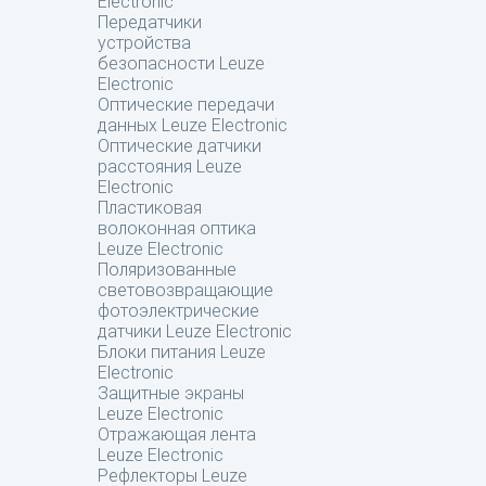
Electronic
Передатчики
устройства
безопасности Leuze
Electronic
Оптические передачи
данных Leuze Electronic
Оптические датчики
расстояния Leuze
Electronic
Пластиковая
волоконная оптика
Leuze Electronic
Поляризованные
световозвращающие
фотоэлектрические
датчики Leuze Electronic
Блоки питания Leuze
Electronic
Защитные экраны
Leuze Electronic
Отражающая лента
Leuze Electronic
Рефлекторы Leuze