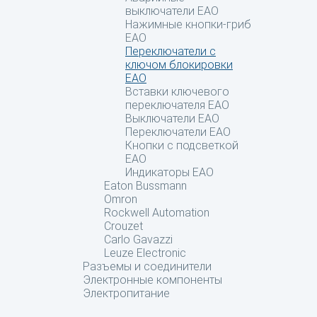
выключатели EAO
Нажимные кнопки-гриб
EAO
Переключатели с
ключом блокировки
EAO
Вставки ключевого
переключателя EAO
Выключатели EAO
Переключатели EAO
Кнопки с подсветкой
EAO
Индикаторы EAO
Eaton Bussmann
Omron
Rockwell Automation
Crouzet
Carlo Gavazzi
Leuze Electronic
Разъемы и соединители
Электронные компоненты
Электропитание