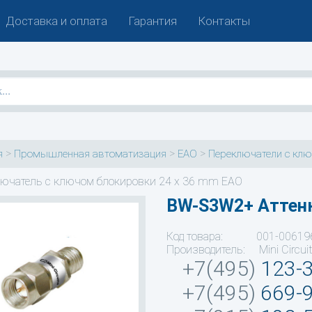
Доставка и оплата
Гарантия
Контакты
>
>
>
я
Промышленная автоматизация
EAO
Переключатели с кл
ючатель с ключом блокировки 24 х 36 mm EAO
BW-S3W2+ Aттен
Код товара: 001-00619
Производитель: Mini Circui
+7(495)
123-
+7(495)
669-