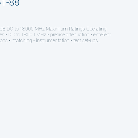
51-88
dB DC to 18000 MHz Maximum Ratings Operating
 • DC to 18000 MHz • precise attenuation • excellent
ns • matching • instrumentation • test set-ups .