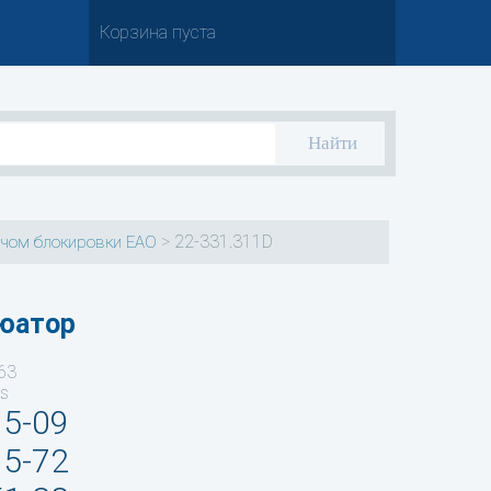
Корзина пуста
>
22-331.311D
ючом блокировки EAO
юатор
63
ts
35-09
95-72