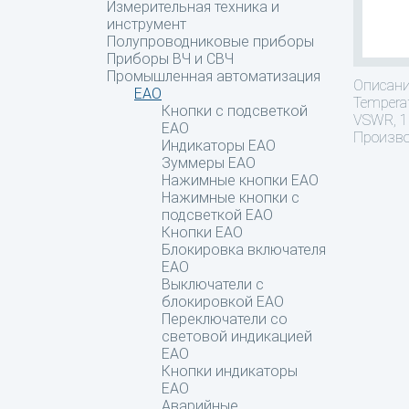
Измерительная техника и
инструмент
Полупроводниковые приборы
Приборы ВЧ и СВЧ
Промышленная автоматизация
Описан
EAO
Temperat
Кнопки с подсветкой
VSWR, 1.
EAO
Производ
Индикаторы EAO
Зуммеры EAO
Нажимные кнопки EAO
Нажимные кнопки c
подсветкой EAO
Кнопки EAO
Блокировка включателя
EAO
Выключатели с
блокировкой EAO
Переключатели со
световой индикацией
EAO
Кнопки индикаторы
EAO
Аварийные