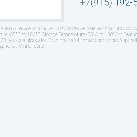
+7(915)
192-
ие
Техническое описание на BW-S3W2+ Aттенюатор : 50Ω 2W 3
ure -55°C to 100°C Storage Temperature -55°C to 100°C** Features
20 typ. • stainless steel SMA male and female connectors Applicatio
итель : Mini Circuits