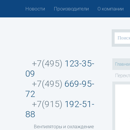
Новости
Производители
О компании
+7(495)
123-35-
Главна
09
Перекл
+7(495)
669-95-
72
+7(915)
192-51-
88
Вентиляторы и охлаждение