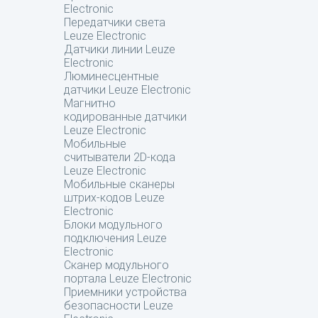
Electronic
Передатчики света
Leuze Electronic
Датчики линии Leuze
Electronic
Люминесцентные
датчики Leuze Electronic
Магнитно
кодированные датчики
Leuze Electronic
Мобильные
считыватели 2D-кода
Leuze Electronic
Мобильные сканеры
штрих-кодов Leuze
Electronic
Блоки модульного
подключения Leuze
Electronic
Сканер модульного
портала Leuze Electronic
Приемники устройства
безопасности Leuze