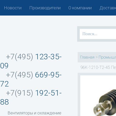
Новости
Производители
О компании
Доставк
+7(495)
123-35-
>
Главная
Промышл
09
96K-1210-T2-45 Пе
+7(495)
669-95-
72
+7(915)
192-51-
88
Вентиляторы и охлаждение