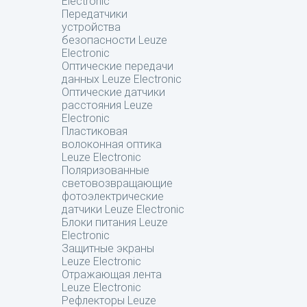
Electronic
Передатчики
устройства
безопасности Leuze
Electronic
Оптические передачи
данных Leuze Electronic
Оптические датчики
расстояния Leuze
Electronic
Пластиковая
волоконная оптика
Leuze Electronic
Поляризованные
световозвращающие
фотоэлектрические
датчики Leuze Electronic
Блоки питания Leuze
Electronic
Защитные экраны
Leuze Electronic
Отражающая лента
Leuze Electronic
Рефлекторы Leuze