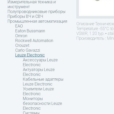
Измерительная техника и
инструмент
Полупроводниковые приборы
Приборы ВЧ и СВЧ
Промышленная автоматизация
Описание
Техническ
EAO
Temperature -55°C to 
Eaton Bussmann
VSWR, 1.20 typ. • sta
Omron
Производитель : Mini
Rockwell Automation
Crouzet
Carlo Gavazzi
Leuze Electronic
Аксессуары Leuze
Electronic
Актуаторы Leuze
Electronic
Кабельные адаптеры
Leuze Electronic
Усилители Leuze
Electronic
Мониторы
безопасности Leuze
Electronic
Системы