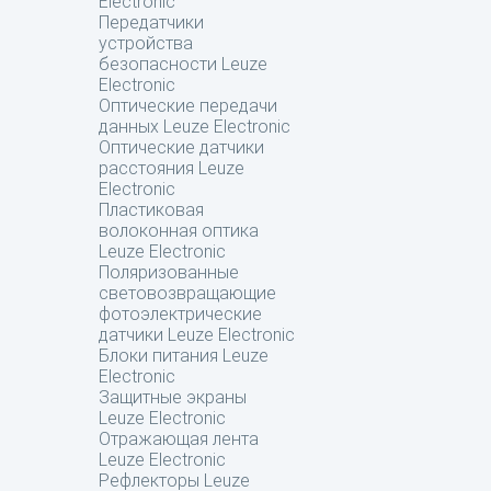
Electronic
Передатчики
устройства
безопасности Leuze
Electronic
Оптические передачи
данных Leuze Electronic
Оптические датчики
расстояния Leuze
Electronic
Пластиковая
волоконная оптика
Leuze Electronic
Поляризованные
световозвращающие
фотоэлектрические
датчики Leuze Electronic
Блоки питания Leuze
Electronic
Защитные экраны
Leuze Electronic
Отражающая лента
Leuze Electronic
Рефлекторы Leuze