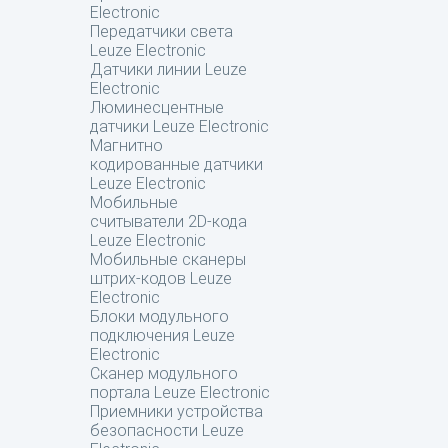
Electronic
Передатчики света
Leuze Electronic
Датчики линии Leuze
Electronic
Люминесцентные
датчики Leuze Electronic
Магнитно
кодированные датчики
Leuze Electronic
Мобильные
считыватели 2D-кода
Leuze Electronic
Мобильные сканеры
штрих-кодов Leuze
Electronic
Блоки модульного
подключения Leuze
Electronic
Сканер модульного
портала Leuze Electronic
Приемники устройства
безопасности Leuze