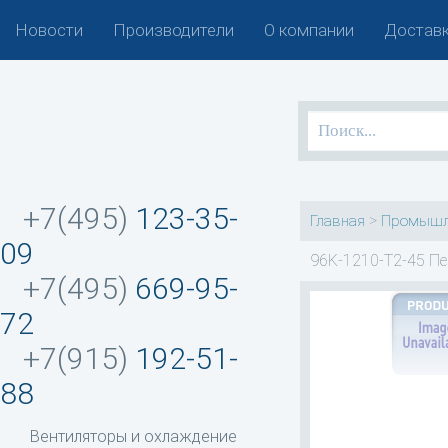
Новости
Производители
О компании
Доставк
+7(495)
123-35-
>
Главная
Промышл
09
96K-1210-T2-45 Пе
+7(495)
669-95-
72
+7(915)
192-51-
88
Вентиляторы и охлаждение