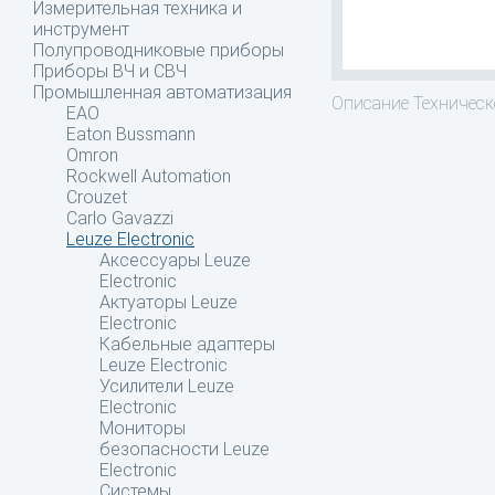
Измерительная техника и
инструмент
Полупроводниковые приборы
Приборы ВЧ и СВЧ
Промышленная автоматизация
Описание
Техническо
EAO
Eaton Bussmann
Omron
Rockwell Automation
Crouzet
Carlo Gavazzi
Leuze Electronic
Аксессуары Leuze
Electronic
Актуаторы Leuze
Electronic
Кабельные адаптеры
Leuze Electronic
Усилители Leuze
Electronic
Мониторы
безопасности Leuze
Electronic
Системы