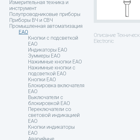
Измерительная техника и
инструмент
Полупроводниковые приборы
Приборы ВЧ и СВЧ
Промышленная автоматизация
EAO
Описание
Техническ
Кнопки с подсветкой
Electronic
EAO
Индикаторы EAO
Зуммеры EAO
Нажимные кнопки EAO
Нажимные кнопки c
подсветкой EAO
Кнопки EAO
Блокировка включателя
EAO
Выключатели с
блокировкой EAO
Переключатели со
световой индикацией
EAO
Кнопки индикаторы
EAO
Аварийные