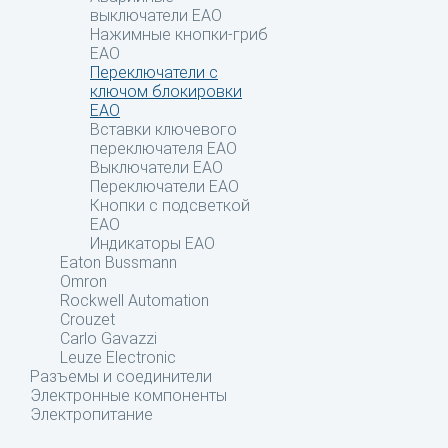
выключатели EAO
Нажимные кнопки-гриб
EAO
Переключатели с
ключом блокировки
EAO
Вставки ключевого
переключателя EAO
Выключатели EAO
Переключатели EAO
Кнопки с подсветкой
EAO
Индикаторы EAO
Eaton Bussmann
Omron
Rockwell Automation
Crouzet
Carlo Gavazzi
Leuze Electronic
Разъемы и соединители
Электронные компоненты
Электропитание