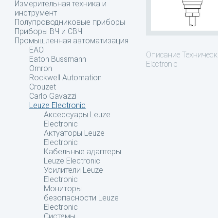
Измерительная техника и
инструмент
Полупроводниковые приборы
Приборы ВЧ и СВЧ
Промышленная автоматизация
EAO
Описание
Техническ
Eaton Bussmann
Electronic
Omron
Rockwell Automation
Crouzet
Carlo Gavazzi
Leuze Electronic
Аксессуары Leuze
Electronic
Актуаторы Leuze
Electronic
Кабельные адаптеры
Leuze Electronic
Усилители Leuze
Electronic
Мониторы
безопасности Leuze
Electronic
Системы