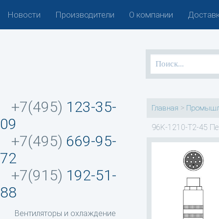
Новости
Производители
О компании
Доставк
+7(495)
123-35-
>
Главная
Промышл
09
96K-1210-T2-45 Пе
+7(495)
669-95-
72
+7(915)
192-51-
88
Вентиляторы и охлаждение