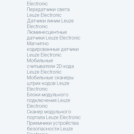
Electronic
Передатчики света
Leuze Electronic
Датчики линии Leuze
Electronic
Люминесцентные
датчики Leuze Electronic
Магнитно
кодированные датчики
Leuze Electronic
Мобильные
считыватели 2D-кода
Leuze Electronic
Мобильные сканеры
штрих-кодов Leuze
Electronic
Блоки модульного
подключения Leuze
Electronic
Сканер модульного
портала Leuze Electronic
Приемники устройства
безопасности Leuze