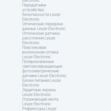
Electronic
Передатчики
устройства
безопасности Leuze
Electronic
Оптические передачи
данных Leuze Electronic
Оптические датчики
расстояния Leuze
Electronic
Пластиковая
волоконная оптика
Leuze Electronic
Поляризованные
световозвращающие
фотоэлектрические
датчики Leuze Electronic
Блоки питания Leuze
Electronic
Защитные экраны
Leuze Electronic
Отражающая лента
Leuze Electronic
Рефлекторы Leuze