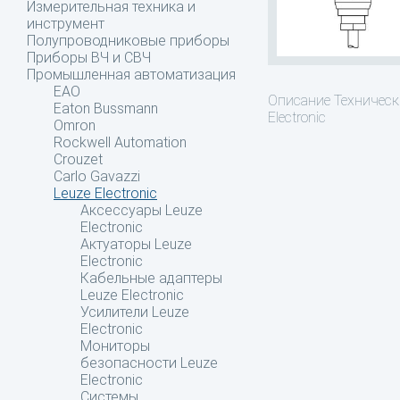
Измерительная техника и
инструмент
Полупроводниковые приборы
Приборы ВЧ и СВЧ
Промышленная автоматизация
EAO
Описание
Техническ
Eaton Bussmann
Electronic
Omron
Rockwell Automation
Crouzet
Carlo Gavazzi
Leuze Electronic
Аксессуары Leuze
Electronic
Актуаторы Leuze
Electronic
Кабельные адаптеры
Leuze Electronic
Усилители Leuze
Electronic
Мониторы
безопасности Leuze
Electronic
Системы