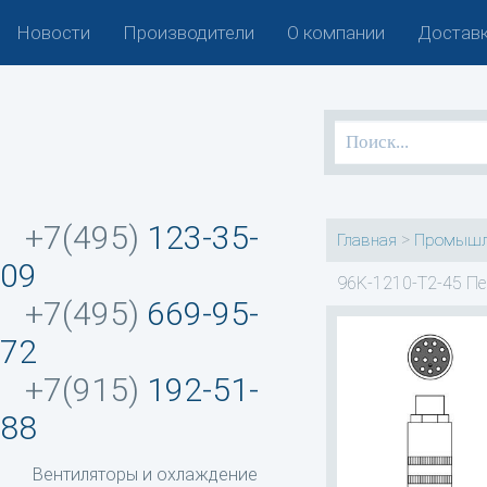
Новости
Производители
О компании
Доставк
+7(495)
123-35-
>
Главная
Промышл
09
96K-1210-T2-45 Пе
+7(495)
669-95-
72
+7(915)
192-51-
88
Вентиляторы и охлаждение