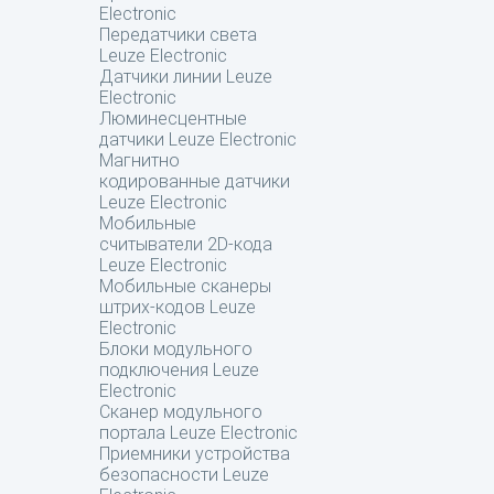
Electronic
Передатчики света
Leuze Electronic
Датчики линии Leuze
Electronic
Люминесцентные
датчики Leuze Electronic
Магнитно
кодированные датчики
Leuze Electronic
Мобильные
считыватели 2D-кода
Leuze Electronic
Мобильные сканеры
штрих-кодов Leuze
Electronic
Блоки модульного
подключения Leuze
Electronic
Сканер модульного
портала Leuze Electronic
Приемники устройства
безопасности Leuze