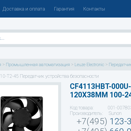
Доставка и оплата
Гарантия
Контакты
>
>
>
я
Промышленная автоматизация
Leuze Electronic
Передатчик
10-T2-45 Передатчик устройства безопасности
CF4113HBT-000U-
120X38MM 100-2
Код товара: 001-00780
Производитель: Sunon
+7(495)
123-