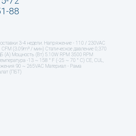
95-72
51-88
оставки 3-4 недели. Напряжение - 110 / 230VAC
CFM (3.09m³ / мин) Статическое давление 0,370
 дБ (А) Мощность (Вт) 5.10W RPM 3500 RPM
пература -13 ~ 158 ° F (-25 ~ 70 ° C) CE, CUL,
ряжения 90 ~ 265VAC Материал - Рама
алат (ПБТ)