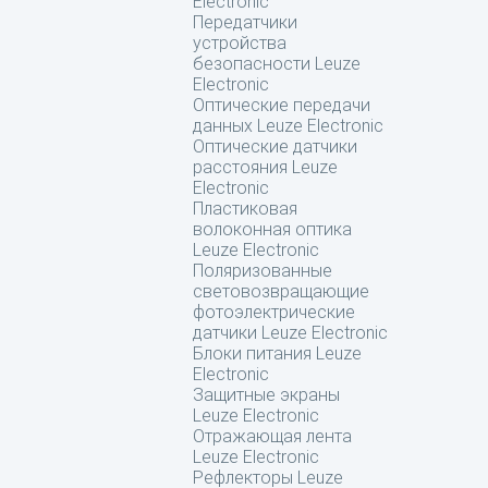
Electronic
Передатчики
устройства
безопасности Leuze
Electronic
Оптические передачи
данных Leuze Electronic
Оптические датчики
расстояния Leuze
Electronic
Пластиковая
волоконная оптика
Leuze Electronic
Поляризованные
световозвращающие
фотоэлектрические
датчики Leuze Electronic
Блоки питания Leuze
Electronic
Защитные экраны
Leuze Electronic
Отражающая лента
Leuze Electronic
Рефлекторы Leuze