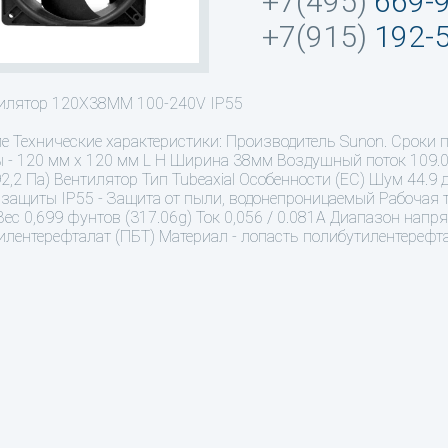
+7(495)
669-
+7(915)
192-
илятор 120X38MM 100-240V IP55
ие
Технические характеристики: Производитель Sunon. Сроки п
 - 120 мм х 120 мм L H Ширина 38мм Воздушный поток 109.0 
92,2 Па) Вентилятор Тип Tubeaxial Особенности (EC) Шум 44.9
защиты IP55 - Защита от пыли, водонепроницаемый Рабочая тем
 Вес 0,699 фунтов (317.06g) Ток 0,056 / 0.081A Диапазон нап
илентерефталат (ПБТ) Материал - лопасть полибутилентерефт