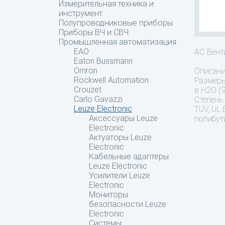
Измерительная техника и
инструмент
Полупроводниковые приборы
Приборы ВЧ и СВЧ
Промышленная автоматизация
EAO
AC Вент
Eaton Bussmann
Omron
Описан
Rockwell Automation
Размеры
Crouzet
в H2O (
Carlo Gavazzi
Степень 
Leuze Electronic
TUV, UL
Аксессуары Leuze
полибут
Electronic
Актуаторы Leuze
Electronic
Кабельные адаптеры
Leuze Electronic
Усилители Leuze
Electronic
Мониторы
безопасности Leuze
Electronic
Системы