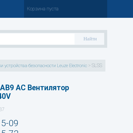
Корзина пуста
>
SLSS
и устройства безопасности Leuze Electronic
AB9 AC Вентилятор
40V
37
35-09