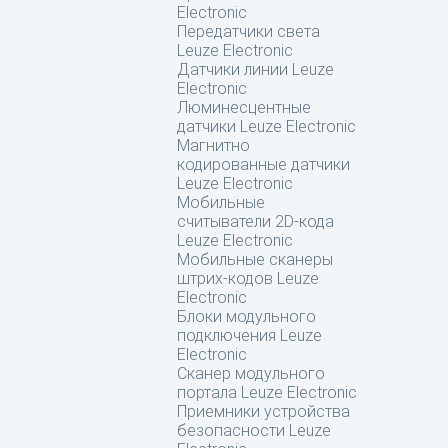
Electronic
Передатчики света
Leuze Electronic
Датчики линии Leuze
Electronic
Люминесцентные
датчики Leuze Electronic
Магнитно
кодированные датчики
Leuze Electronic
Мобильные
считыватели 2D-кода
Leuze Electronic
Мобильные сканеры
штрих-кодов Leuze
Electronic
Блоки модульного
подключения Leuze
Electronic
Сканер модульного
портала Leuze Electronic
Приемники устройства
безопасности Leuze