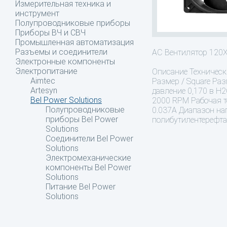
Измерительная техника и
инструмент
Полупроводниковые приборы
Приборы ВЧ и СВЧ
Промышленная автоматизация
Разъемы и соединители
AC Вентилятор 120
Электронные компоненты
Электропитание
Описание
Технически
Aimtec
Размер / Square Ра
Artesyn
давление 0,170 в H2
Bel Power Solutions
2000 RPM Рабочая тем
Полупроводниковые
0.037A Диапазон на
приборы Bel Power
полибутилентерефта
Solutions
Соединители Bel Power
Solutions
Электромеханические
компоненты Bel Power
Solutions
Питание Bel Power
Solutions