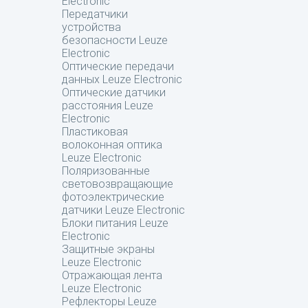
Electronic
Передатчики
устройства
безопасности Leuze
Electronic
Оптические передачи
данных Leuze Electronic
Оптические датчики
расстояния Leuze
Electronic
Пластиковая
волоконная оптика
Leuze Electronic
Поляризованные
световозвращающие
фотоэлектрические
датчики Leuze Electronic
Блоки питания Leuze
Electronic
Защитные экраны
Leuze Electronic
Отражающая лента
Leuze Electronic
Рефлекторы Leuze