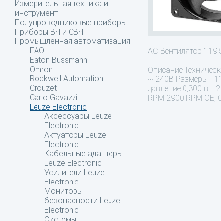
Измерительная техника и
инструмент
Полупроводниковые приборы
Приборы ВЧ и СВЧ
Промышленная автоматизация
EAO
AC Вентилятор 119
Eaton Bussmann
Omron
Описание
Техническ
Rockwell Automation
~ 240В Размеры - 1
Crouzet
давление 0,300 в H2
Carlo Gavazzi
RPM 2900 RPM CE, CU
Leuze Electronic
Аксессуары Leuze
Electronic
Актуаторы Leuze
Electronic
Кабельные адаптеры
Leuze Electronic
Усилители Leuze
Electronic
Мониторы
безопасности Leuze
Electronic
Системы