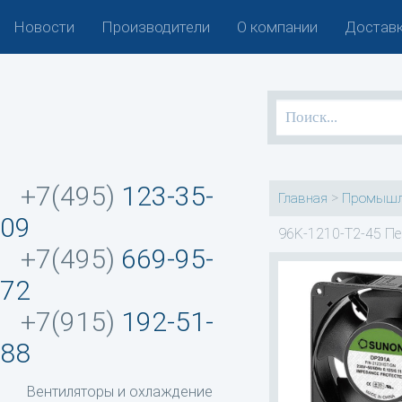
Новости
Производители
О компании
Доставк
+7(495)
123-35-
>
Главная
Промышл
09
96K-1210-T2-45 Пе
+7(495)
669-95-
72
+7(915)
192-51-
88
Вентиляторы и охлаждение