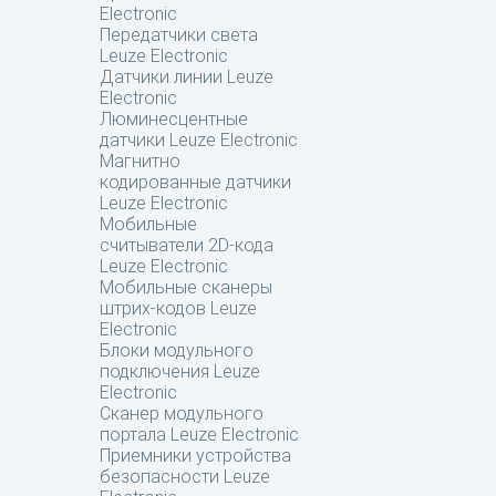
Electronic
Передатчики света
Leuze Electronic
Датчики линии Leuze
Electronic
Люминесцентные
датчики Leuze Electronic
Магнитно
кодированные датчики
Leuze Electronic
Мобильные
считыватели 2D-кода
Leuze Electronic
Мобильные сканеры
штрих-кодов Leuze
Electronic
Блоки модульного
подключения Leuze
Electronic
Сканер модульного
портала Leuze Electronic
Приемники устройства
безопасности Leuze