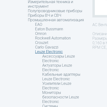
Измерительная техника и
инструмент
Полупроводниковые приборы
Приборы ВЧ и СВЧ
Промышленная автоматизация
EAO
AC Вент
Eaton Bussmann
Omron
Описан
Rockwell Automation
Размеры
Crouzet
0,160 в
Carlo Gavazzi
RPM CE,
Leuze Electronic
Аксессуары Leuze
Electronic
Актуаторы Leuze
Electronic
Кабельные адаптеры
Leuze Electronic
Усилители Leuze
Electronic
Мониторы
безопасности Leuze
Electronic
Системы