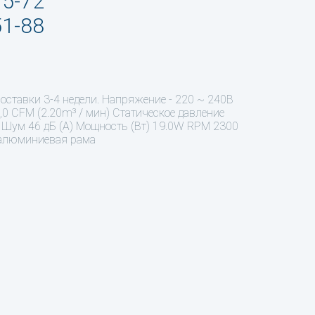
95-72
51-88
оставки 3-4 недели. Напряжение - 220 ~ 240В
0 CFM (2.20m³ / мин) Статическое давление
al Шум 46 дБ (А) Мощность (Вт) 19.0W RPM 2300
- алюминиевая рама