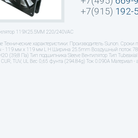
+7(495)
669-
+7(915)
192-
илятор 119X25.5MM 220/240VAC
ие
Технические характеристики: Производитель Sunon. Сроки п
 - 119 мм х 119 мм L H Ширина 25.5mm Воздушный поток 78,
 H2O (39,8 Па) Тип подшипника Sleeve Вентилятор Тип Tubeaxi
 CUR, TUV, UL Вес 0,65 фунта (294.84g) Ток 0.090A Материал 