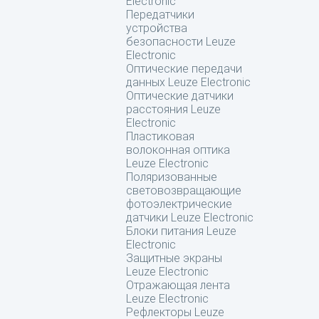
Electronic
Передатчики
устройства
безопасности Leuze
Electronic
Оптические передачи
данных Leuze Electronic
Оптические датчики
расстояния Leuze
Electronic
Пластиковая
волоконная оптика
Leuze Electronic
Поляризованные
световозвращающие
фотоэлектрические
датчики Leuze Electronic
Блоки питания Leuze
Electronic
Защитные экраны
Leuze Electronic
Отражающая лента
Leuze Electronic
Рефлекторы Leuze