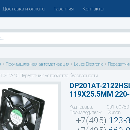
Доставка и оплата
Гарантия
Контакты
>
>
>
я
Промышленная автоматизация
Leuze Electronic
Передатчик
10-T2-45 Передатчик устройства безопасности
DP201AT-2122HSL
119X25.5MM 220
Код товара: 001-00780
Производитель: Sunon
+7(495)
123-