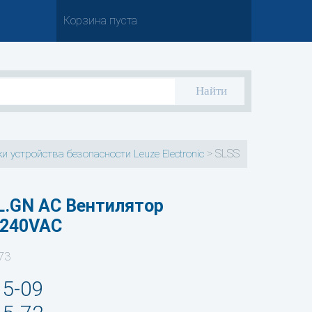
Корзина пуста
>
SLSS
и устройства безопасности Leuze Electronic
.GN AC Вентилятор
-240VAC
73
35-09