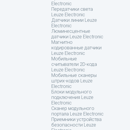
Electronic
Передатчики света
Leuze Electronic
Датчики линии Leuze
Electronic
Люминесцентные
датчики Leuze Electronic
Магнитно
кодированные датчики
Leuze Electronic
Мобильные
считыватели 2D-кода
Leuze Electronic
Мобильные сканеры
штрих-кодов Leuze
Electronic
Блоки модульного
подключения Leuze
Electronic
Сканер модульного
портала Leuze Electronic
Приемники устройства
безопасности Leuze