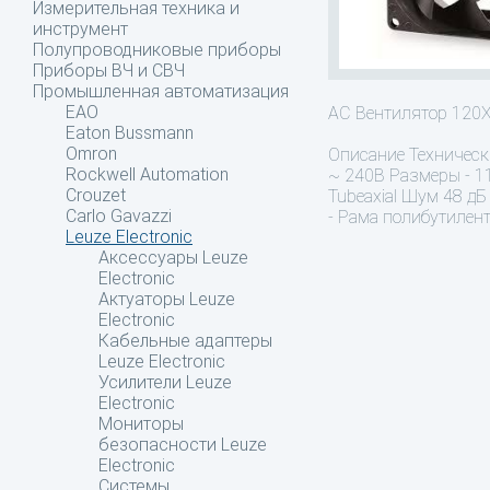
Измерительная техника и
инструмент
Полупроводниковые приборы
Приборы ВЧ и СВЧ
Промышленная автоматизация
EAO
AC Вентилятор 12
Eaton Bussmann
Omron
Описание
Техническ
Rockwell Automation
~ 240В Размеры - 1
Crouzet
Tubeaxial Шум 48 дБ
Carlo Gavazzi
- Рама полибутилент
Leuze Electronic
Аксессуары Leuze
Electronic
Актуаторы Leuze
Electronic
Кабельные адаптеры
Leuze Electronic
Усилители Leuze
Electronic
Мониторы
безопасности Leuze
Electronic
Системы