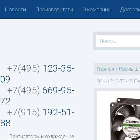
Новости
Производители
О компании
Доставк
+7(495)
123-35-
>
Главная
Промышл
09
96K-1210-T2-45 Пе
+7(495)
669-95-
72
+7(915)
192-51-
88
Вентиляторы и охлаждение