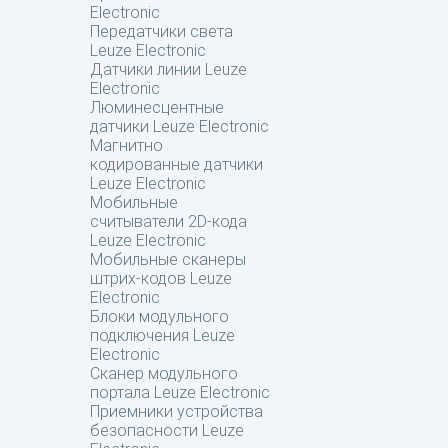
Electronic
Передатчики света
Leuze Electronic
Датчики линии Leuze
Electronic
Люминесцентные
датчики Leuze Electronic
Магнитно
кодированные датчики
Leuze Electronic
Мобильные
считыватели 2D-кода
Leuze Electronic
Мобильные сканеры
штрих-кодов Leuze
Electronic
Блоки модульного
подключения Leuze
Electronic
Сканер модульного
портала Leuze Electronic
Приемники устройства
безопасности Leuze