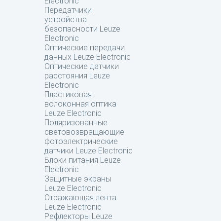
Electronic
Передатчики
устройства
безопасности Leuze
Electronic
Оптические передачи
данных Leuze Electronic
Оптические датчики
расстояния Leuze
Electronic
Пластиковая
волоконная оптика
Leuze Electronic
Поляризованные
световозвращающие
фотоэлектрические
датчики Leuze Electronic
Блоки питания Leuze
Electronic
Защитные экраны
Leuze Electronic
Отражающая лента
Leuze Electronic
Рефлекторы Leuze