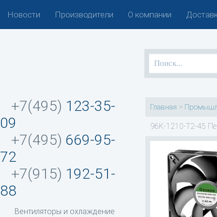
Новости
Производители
О компании
Доставк
+7(495)
123-35-
>
Главная
Промышл
09
96K-1210-T2-45 Пе
+7(495)
669-95-
72
+7(915)
192-51-
88
Вентиляторы и охлаждение