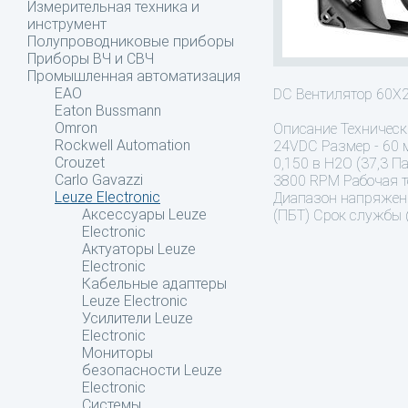
Измерительная техника и
инструмент
Полупроводниковые приборы
Приборы ВЧ и СВЧ
Промышленная автоматизация
EAO
DC Вентилятор 60
Eaton Bussmann
Omron
Описание
Технически
Rockwell Automation
24VDC Размер - 60 
Crouzet
0,150 в H2O (37,3 
Carlo Gavazzi
3800 RPM Рабочая те
Leuze Electronic
Диапазон напряжени
Аксессуары Leuze
(ПБТ) Срок службы 
Electronic
Актуаторы Leuze
Electronic
Кабельные адаптеры
Leuze Electronic
Усилители Leuze
Electronic
Мониторы
безопасности Leuze
Electronic
Системы