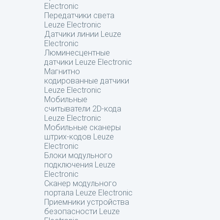
Electronic
Передатчики света
Leuze Electronic
Датчики линии Leuze
Electronic
Люминесцентные
датчики Leuze Electronic
Магнитно
кодированные датчики
Leuze Electronic
Мобильные
считыватели 2D-кода
Leuze Electronic
Мобильные сканеры
штрих-кодов Leuze
Electronic
Блоки модульного
подключения Leuze
Electronic
Сканер модульного
портала Leuze Electronic
Приемники устройства
безопасности Leuze