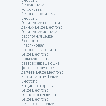
Electronic
Передатчики
устройства
безопасности Leuze
Electronic
Оптические передачи
данных Leuze Electronic
Оптические датчики
расстояния Leuze
Electronic
Пластиковая
волоконная оптика
Leuze Electronic
Поляризованные
световозвращающие
фотоэлектрические
датчики Leuze Electronic
Блоки питания Leuze
Electronic
Защитные экраны
Leuze Electronic
Отражающая лента
Leuze Electronic
Рефлекторы Leuze