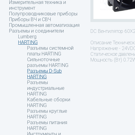
Измерительная техника и
инструмент
Полупроводниковые приборы
Приборы ВЧ и СВЧ
Промышленная автоматизация
Разъемы и соединители
DC Вентилятор 60X
Lumberg
HARTING
Описание
Техническ
Разъемы системной
Напряжение - 24VDC
платы HARTING
Статическое давлени
Сильноточные
Мощность (Вт) 0.72W
разъемы HARTING
Разъемы D-Sub
HARTING
Разъемы
индустриальные
HARTING
Кабельные сборки
HARTING
Разъемы круглые
HARTING
Разъемы питания
HARTING
Инструменты и