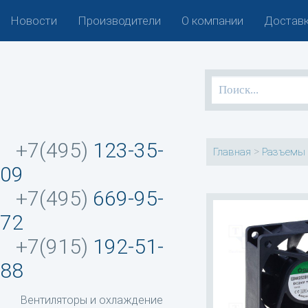
Новости
Производители
О компании
Доставк
+7(495)
123-35-
>
Главная
Разъемы 
09
+7(495)
669-95-
72
+7(915)
192-51-
88
Вентиляторы и охлаждение