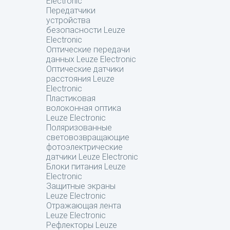
Electronic
Передатчики
устройства
безопасности Leuze
Electronic
Оптические передачи
данных Leuze Electronic
Оптические датчики
расстояния Leuze
Electronic
Пластиковая
волоконная оптика
Leuze Electronic
Поляризованные
световозвращающие
фотоэлектрические
датчики Leuze Electronic
Блоки питания Leuze
Electronic
Защитные экраны
Leuze Electronic
Отражающая лента
Leuze Electronic
Рефлекторы Leuze