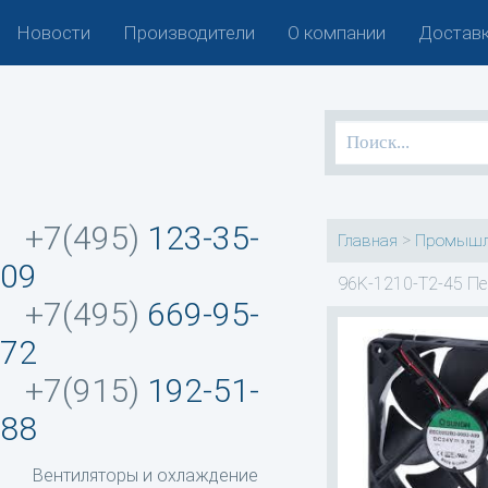
Новости
Производители
О компании
Доставк
+7(495)
123-35-
>
Главная
Промышл
09
96K-1210-T2-45 Пе
+7(495)
669-95-
72
+7(915)
192-51-
88
Вентиляторы и охлаждение