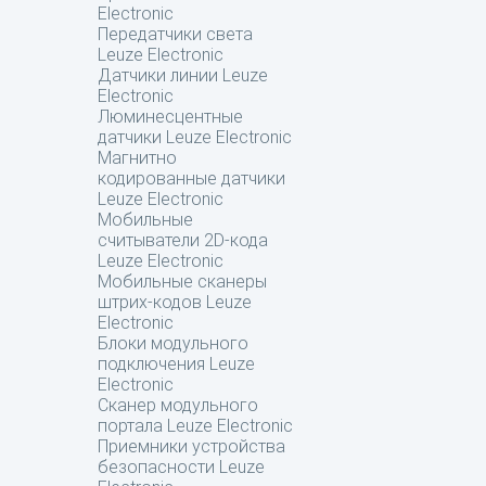
Electronic
Передатчики света
Leuze Electronic
Датчики линии Leuze
Electronic
Люминесцентные
датчики Leuze Electronic
Магнитно
кодированные датчики
Leuze Electronic
Мобильные
считыватели 2D-кода
Leuze Electronic
Мобильные сканеры
штрих-кодов Leuze
Electronic
Блоки модульного
подключения Leuze
Electronic
Сканер модульного
портала Leuze Electronic
Приемники устройства
безопасности Leuze