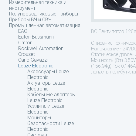
Измерительная техника и
инструмент
Полупроводниковые приборы
Приборы ВЧ и СВЧ
Промышленная автоматизация
EAO
DC Вентилятор 12
Eaton Bussmann
Omron
Описание
Техническ
Rockwell Automation
Напряжение - 24VDC
Crouzet
Статическое давлени
Carlo Gavazzi
Мощность (Вт) 3.50W
Leuze Electronic
(156.94g) Ток 0.14
Аксессуары Leuze
лопасть полибутиле
Electronic
Актуаторы Leuze
Electronic
Кабельные адаптеры
Leuze Electronic
Усилители Leuze
Electronic
Мониторы
безопасности Leuze
Electronic
Системы