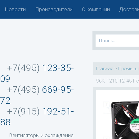
Новости
Производители
О компании
Доставк
+7(495)
123-35-
>
Главная
Промышл
09
96K-1210-T2-45 Пе
+7(495)
669-95-
72
+7(915)
192-51-
88
Вентиляторы и охлаждение