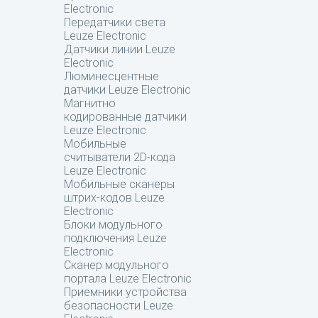
Electronic
Передатчики света
Leuze Electronic
Датчики линии Leuze
Electronic
Люминесцентные
датчики Leuze Electronic
Магнитно
кодированные датчики
Leuze Electronic
Мобильные
считыватели 2D-кода
Leuze Electronic
Мобильные сканеры
штрих-кодов Leuze
Electronic
Блоки модульного
подключения Leuze
Electronic
Сканер модульного
портала Leuze Electronic
Приемники устройства
безопасности Leuze