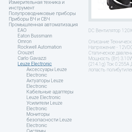
Измерительная техника и
инструмент
Полупроводниковые приборы
Приборы ВЧ и СВЧ
Промышленная автоматизация
EAO
DC Вентилятор 12
Eaton Bussmann
Omron
Описание
Техническ
Rockwell Automation
Напряжение - 12VDC
Crouzet
Статическое давлени
Carlo Gavazzi
Мощность (Вт) 3.10W
Leuze Electronic
(214.1g) Ток 0.255
Аксессуары Leuze
лопасть полибутиле
Electronic
Актуаторы Leuze
Electronic
Кабельные адаптеры
Leuze Electronic
Усилители Leuze
Electronic
Мониторы
безопасности Leuze
Electronic
Системы