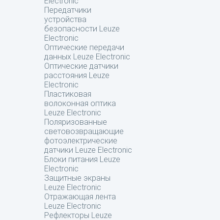
Electronic
Передатчики
устройства
безопасности Leuze
Electronic
Оптические передачи
данных Leuze Electronic
Оптические датчики
расстояния Leuze
Electronic
Пластиковая
волоконная оптика
Leuze Electronic
Поляризованные
световозвращающие
фотоэлектрические
датчики Leuze Electronic
Блоки питания Leuze
Electronic
Защитные экраны
Leuze Electronic
Отражающая лента
Leuze Electronic
Рефлекторы Leuze