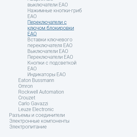
выключатели EAO
Нажимные кнопки-гриб
EAO
Переключатели с
ключом блокировки
EAO
Вставки ключевого
переключателя EAO
Выключатели EAO
Переключатели EAO
Кнопки с подсветкой
EAO
Индикаторы EAO
Eaton Bussmann
Omron
Rockwell Automation
Crouzet
Carlo Gavazzi
Leuze Electronic
Разъемы и соединители
Электронные компоненты
Электропитание