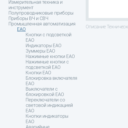
Измерительная техника и
инструмент
Полупроводниковые приборы
Приборы ВЧ и СВЧ
Промышленная автоматизация
Описание
Техническо
EAO
Кнопки с подсветкой
EAO
Индикаторы EAO
Зуммеры EAO
Нажимные кнопки EAO
Нажимные кнопки c
подсветкой EAO
Кнопки EAO
Блокировка включателя
EAO
Выключатели с
блокировкой EAO
Переключатели со
световой индикацией
EAO
Кнопки индикаторы
EAO
Аварийные