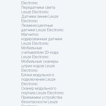
Electronic
Передатчики света
Leuze Electronic
Датчики линии Leuze
Electronic
Люминесцентные
датчики Leuze Electronic
Магнитно
кодированные датчики
Leuze Electronic
Мобильные
считыватели 2D-кода
Leuze Electronic
Мобильные сканеры
штрих-кодов Leuze
Electronic
Блоки модульного
подключения Leuze
Electronic
Сканер модульного
портала Leuze Electronic
Приемники устройства
безопасности Leuze