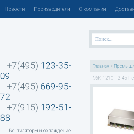
Новости
Производители
О компании
Доставк
+7(495)
123-35-
>
Главная
Промышл
09
96K-1210-T2-45 Пе
+7(495)
669-95-
72
+7(915)
192-51-
88
Вентиляторы и охлаждение