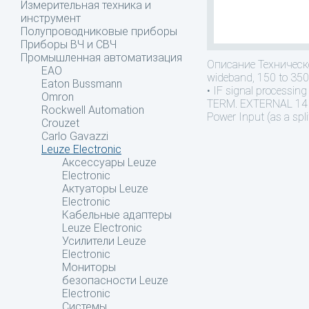
Измерительная техника и
инструмент
Полупроводниковые приборы
Приборы ВЧ и СВЧ
Промышленная автоматизация
Описание
Техническо
EAO
wideband, 150 to 350 
Eaton Bussmann
• IF signal processi
Omron
TERM. EXTERNAL 14 N
Rockwell Automation
Power Input (as a spl
Crouzet
Carlo Gavazzi
Leuze Electronic
Аксессуары Leuze
Electronic
Актуаторы Leuze
Electronic
Кабельные адаптеры
Leuze Electronic
Усилители Leuze
Electronic
Мониторы
безопасности Leuze
Electronic
Системы