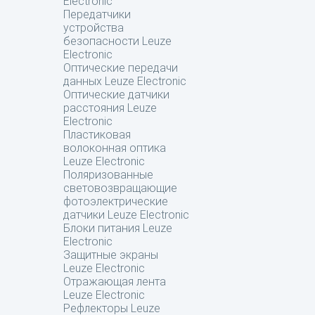
Electronic
Передатчики
устройства
безопасности Leuze
Electronic
Оптические передачи
данных Leuze Electronic
Оптические датчики
расстояния Leuze
Electronic
Пластиковая
волоконная оптика
Leuze Electronic
Поляризованные
световозвращающие
фотоэлектрические
датчики Leuze Electronic
Блоки питания Leuze
Electronic
Защитные экраны
Leuze Electronic
Отражающая лента
Leuze Electronic
Рефлекторы Leuze