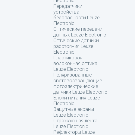
Electronic
Передатчики
устройства
безопасности Leuze
Electronic
Оптические передачи
данных Leuze Electronic
Оптические датчики
расстояния Leuze
Electronic
Пластиковая
волоконная оптика
Leuze Electronic
Поляризованные
световозвращающие
фотоэлектрические
датчики Leuze Electronic
Блоки питания Leuze
Electronic
Защитные экраны
Leuze Electronic
Отражающая лента
Leuze Electronic
Рефлекторы Leuze