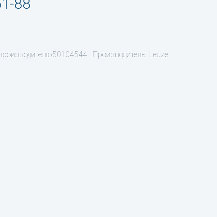
51-88
 производителю50104544 . Производитель: Leuze