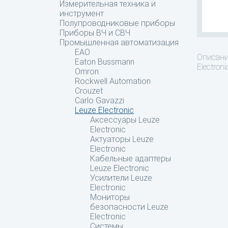
Измерительная техника и
инструмент
Полупроводниковые приборы
Приборы ВЧ и СВЧ
Промышленная автоматизация
EAO
Описан
Eaton Bussmann
Electroni
Omron
Rockwell Automation
Crouzet
Carlo Gavazzi
Leuze Electronic
Аксессуары Leuze
Electronic
Актуаторы Leuze
Electronic
Кабельные адаптеры
Leuze Electronic
Усилители Leuze
Electronic
Мониторы
безопасности Leuze
Electronic
Системы