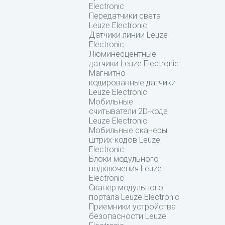
Electronic
Передатчики света
Leuze Electronic
Датчики линии Leuze
Electronic
Люминесцентные
датчики Leuze Electronic
Магнитно
кодированные датчики
Leuze Electronic
Мобильные
считыватели 2D-кода
Leuze Electronic
Мобильные сканеры
штрих-кодов Leuze
Electronic
Блоки модульного
подключения Leuze
Electronic
Сканер модульного
портала Leuze Electronic
Приемники устройства
безопасности Leuze