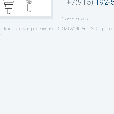
+7(915)
192-
Connection cable
ие
Технические характеристики K-D M12A-4P-5m-PVC : арт. по
c