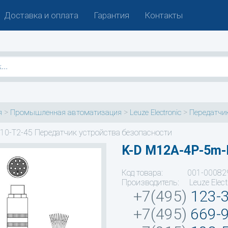
Доставка и оплата
Гарантия
Контакты
>
>
>
я
Промышленная автоматизация
Leuze Electronic
Передатчик
10-T2-45 Передатчик устройства безопасности
K-D M12A-4P-5m-
Код товара: 001-00082
Производитель: Leuze Elect
+7(495)
123-
+7(495)
669-