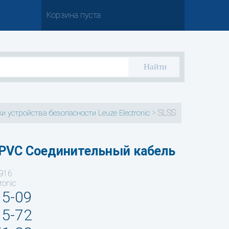
Корзина пуста
>
SLSS
и устройства безопасности Leuze Electronic
PVC Соединительный кабель
916
ronic
35-09
95-72