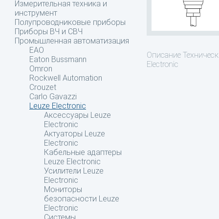
Измерительная техника и
инструмент
Полупроводниковые приборы
Приборы ВЧ и СВЧ
Промышленная автоматизация
EAO
Описание
Техническ
Eaton Bussmann
Electronic
Omron
Rockwell Automation
Crouzet
Carlo Gavazzi
Leuze Electronic
Аксессуары Leuze
Electronic
Актуаторы Leuze
Electronic
Кабельные адаптеры
Leuze Electronic
Усилители Leuze
Electronic
Мониторы
безопасности Leuze
Electronic
Системы