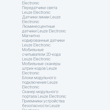
Electronic
Передатчики света
Leuze Electronic
Датчики линии Leuze
Electronic
Люминесцентные
датчики Leuze Electronic
Магнитно
кодированные датчики
Leuze Electronic
Мобильные
считыватели 2D-кода
Leuze Electronic
Мобильные сканеры
штрих-кодов Leuze
Electronic
Блоки модульного
подключения Leuze
Electronic
Сканер модульного
портала Leuze Electronic
Приемники устройства
безопасности Leuze