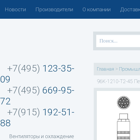
Новости
Производители
О компании
Доставк
+7(495)
123-35-
>
Главная
Промышл
09
96K-1210-T2-45 Пе
+7(495)
669-95-
72
+7(915)
192-51-
88
Вентиляторы и охлаждение