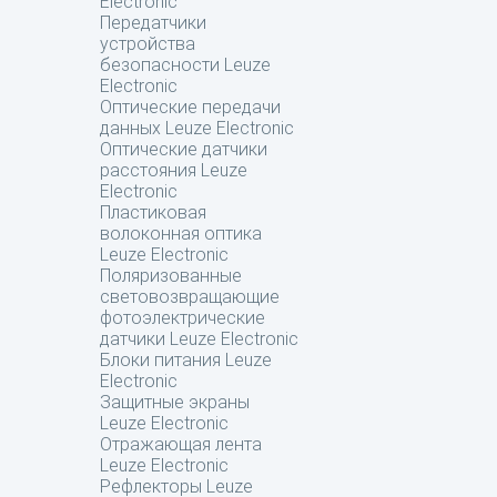
Electronic
Передатчики
устройства
безопасности Leuze
Electronic
Оптические передачи
данных Leuze Electronic
Оптические датчики
расстояния Leuze
Electronic
Пластиковая
волоконная оптика
Leuze Electronic
Поляризованные
световозвращающие
фотоэлектрические
датчики Leuze Electronic
Блоки питания Leuze
Electronic
Защитные экраны
Leuze Electronic
Отражающая лента
Leuze Electronic
Рефлекторы Leuze