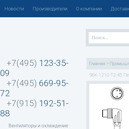
Новости
Производители
О компании
Доставк
+7(495)
123-35-
>
Главная
Промышл
09
96K-1210-T2-45 Пе
+7(495)
669-95-
72
+7(915)
192-51-
88
Вентиляторы и охлаждение