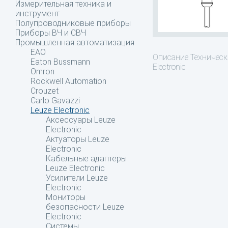
Измерительная техника и
инструмент
Полупроводниковые приборы
Приборы ВЧ и СВЧ
Промышленная автоматизация
EAO
Описание
Технически
Eaton Bussmann
Electronic
Omron
Rockwell Automation
Crouzet
Carlo Gavazzi
Leuze Electronic
Аксессуары Leuze
Electronic
Актуаторы Leuze
Electronic
Кабельные адаптеры
Leuze Electronic
Усилители Leuze
Electronic
Мониторы
безопасности Leuze
Electronic
Системы