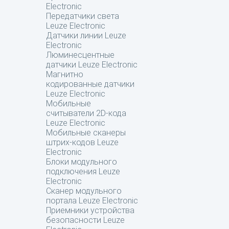
Electronic
Передатчики света
Leuze Electronic
Датчики линии Leuze
Electronic
Люминесцентные
датчики Leuze Electronic
Магнитно
кодированные датчики
Leuze Electronic
Мобильные
считыватели 2D-кода
Leuze Electronic
Мобильные сканеры
штрих-кодов Leuze
Electronic
Блоки модульного
подключения Leuze
Electronic
Сканер модульного
портала Leuze Electronic
Приемники устройства
безопасности Leuze