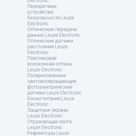
Electronic
Передатчики
устройства
безопасности Leuze
Electronic
Оптические передачи
данных Leuze Electronic
Оптические датчики
расстояния Leuze
Electronic
Пластиковая
волоконная оптика
Leuze Electronic
Поляризованные
световозвращающие
фотоэлектрические
датчики Leuze Electronic
Блоки питания Leuze
Electronic
Защитные экраны
Leuze Electronic
Отражающая лента
Leuze Electronic
Рефлекторы Leuze