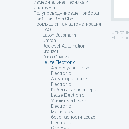
Измерительная техника и
инструмент
Полупроводниковые приборы
Приборы ВЧ и СВЧ
Промышленная автоматизация
EAO
Описан
Eaton Bussmann
Electroni
Omron
Rockwell Automation
Crouzet
Carlo Gavazzi
Leuze Electronic
Аксессуары Leuze
Electronic
Актуаторы Leuze
Electronic
Кабельные адаптеры
Leuze Electronic
Усилители Leuze
Electronic
Мониторы
безопасности Leuze
Electronic
Системы