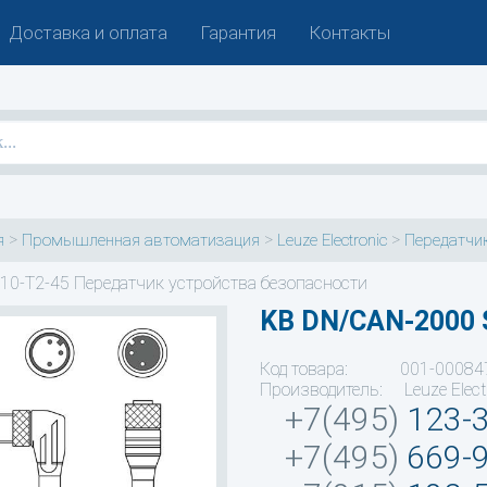
Доставка и оплата
Гарантия
Контакты
>
>
>
я
Промышленная автоматизация
Leuze Electronic
Передатчик
10-T2-45 Передатчик устройства безопасности
KB DN/CAN-2000 
Код товара: 001-00084
Производитель: Leuze Elect
+7(495)
123-
+7(495)
669-