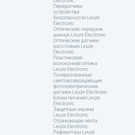
Electronic
Передатчики
устройства
безопасности Leuze
Electronic
Оптические передачи
данных Leuze Electronic
Оптические датчики
расстояния Leuze
Electronic
Пластиковая
волоконная оптика
Leuze Electronic
Поляризованные
световозвращающие
фотоэлектрические
датчики Leuze Electronic
Блоки питания Leuze
Electronic
Защитные экраны
Leuze Electronic
Отражающая лента
Leuze Electronic
Рефлекторы Leuze