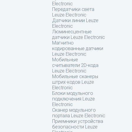
Electronic
Передатчики света
Leuze Electronic
Датчики линии Leuze
Electronic
Люминесцентные
датчики Leuze Electronic
Магнитно
кодированные датчики
Leuze Electronic
Мобильные
считыватели 2D-кода
Leuze Electronic
Мобильные сканеры
штрих-кодов Leuze
Electronic
Блоки модульного
подключения Leuze
Electronic
Сканер модульного
портала Leuze Electronic
Приемники устройства
безопасности Leuze