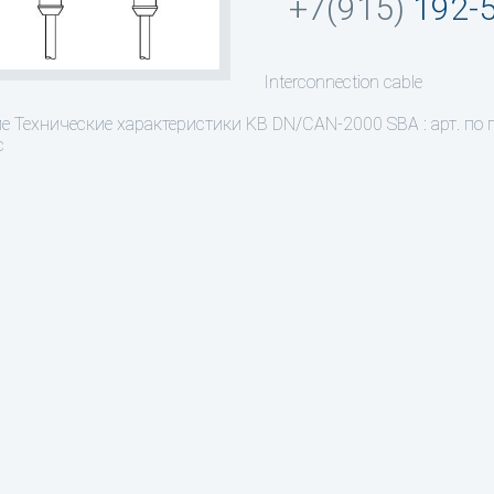
+7(915)
192-
Interconnection cable
ие
Технические характеристики KB DN/CAN-2000 SBA : арт. по
c