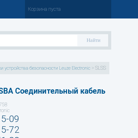
Корзина пуста
>
SLSS
и устройства безопасности Leuze Electronic
SBA Соединительный кабель
758
ronic
35-09
95-72