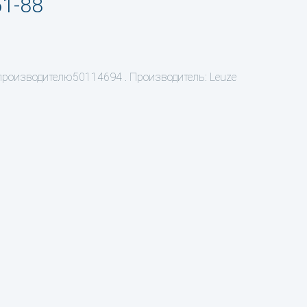
51-88
 производителю50114694 . Производитель: Leuze