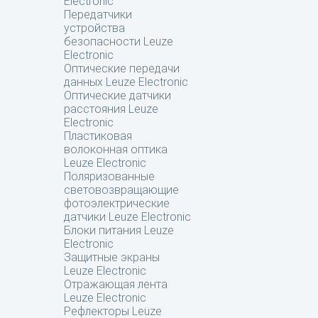
Electronic
Передатчики
устройства
безопасности Leuze
Electronic
Оптические передачи
данных Leuze Electronic
Оптические датчики
расстояния Leuze
Electronic
Пластиковая
волоконная оптика
Leuze Electronic
Поляризованные
световозвращающие
фотоэлектрические
датчики Leuze Electronic
Блоки питания Leuze
Electronic
Защитные экраны
Leuze Electronic
Отражающая лента
Leuze Electronic
Рефлекторы Leuze