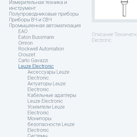
Измерительная техника и
инструмент
Полупроводниковые приборы
Приборы ВЧ и СВЧ
Промышленная автоматизация
EAO
Описание
Технически
Eaton Bussmann
Electronic
Omron
Rockwell Automation
Crouzet
Carlo Gavazzi
Leuze Electronic
Аксессуары Leuze
Electronic
Актуаторы Leuze
Electronic
Кабельные адаптеры
Leuze Electronic
Усилители Leuze
Electronic
Мониторы
безопасности Leuze
Electronic
Системы