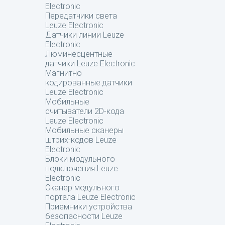
Electronic
Передатчики света
Leuze Electronic
Датчики линии Leuze
Electronic
Люминесцентные
датчики Leuze Electronic
Магнитно
кодированные датчики
Leuze Electronic
Мобильные
считыватели 2D-кода
Leuze Electronic
Мобильные сканеры
штрих-кодов Leuze
Electronic
Блоки модульного
подключения Leuze
Electronic
Сканер модульного
портала Leuze Electronic
Приемники устройства
безопасности Leuze