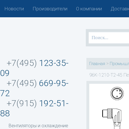
Новости
Производители
О компании
Доставк
+7(495)
123-35-
>
Главная
Промышл
09
96K-1210-T2-45 Пе
+7(495)
669-95-
72
+7(915)
192-51-
88
Вентиляторы и охлаждение