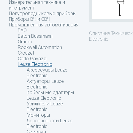
Измерительная техника и
инструмент
Полупроводниковые приборы
Приборы ВЧ и СВЧ
Промышленная автоматизация
EAO
Описание
Технически
Eaton Bussmann
Electronic
Omron
Rockwell Automation
Crouzet
Carlo Gavazzi
Leuze Electronic
Аксессуары Leuze
Electronic
Актуаторы Leuze
Electronic
Кабельные адаптеры
Leuze Electronic
Усилители Leuze
Electronic
Мониторы
безопасности Leuze
Electronic
Системы