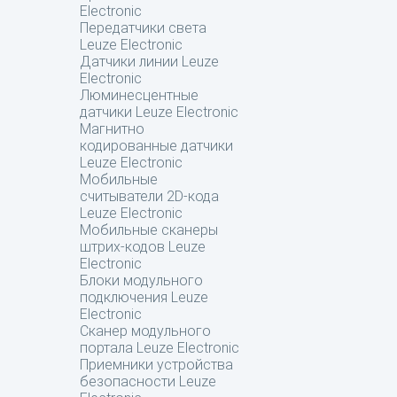
Electronic
Передатчики света
Leuze Electronic
Датчики линии Leuze
Electronic
Люминесцентные
датчики Leuze Electronic
Магнитно
кодированные датчики
Leuze Electronic
Мобильные
считыватели 2D-кода
Leuze Electronic
Мобильные сканеры
штрих-кодов Leuze
Electronic
Блоки модульного
подключения Leuze
Electronic
Сканер модульного
портала Leuze Electronic
Приемники устройства
безопасности Leuze