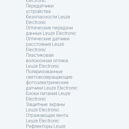
Electronic
Передатчики
устройства
безопасности Leuze
Electronic
Оптические передачи
данных Leuze Electronic
Оптические датчики
расстояния Leuze
Electronic
Пластиковая
волоконная оптика
Leuze Electronic
Поляризованные
световозвращающие
фотоэлектрические
датчики Leuze Electronic
Блоки питания Leuze
Electronic
Защитные экраны
Leuze Electronic
Отражающая лента
Leuze Electronic
Рефлекторы Leuze