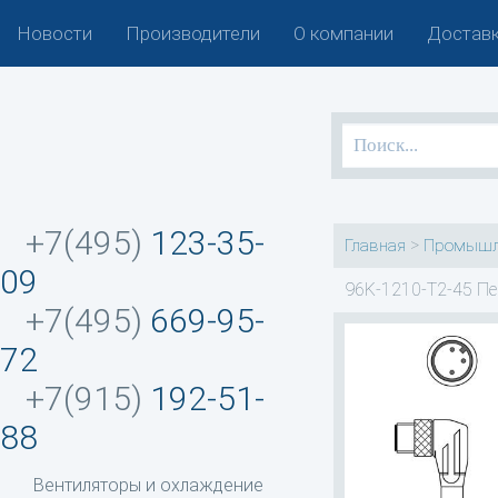
Новости
Производители
О компании
Доставк
+7(495)
123-35-
>
Главная
Промышл
09
96K-1210-T2-45 Пе
+7(495)
669-95-
72
+7(915)
192-51-
88
Вентиляторы и охлаждение