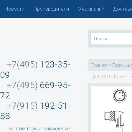
Новости
Производители
О компании
Доставк
+7(495)
123-35-
>
Главная
Промышл
09
96K-1210-T2-45 Пе
+7(495)
669-95-
72
+7(915)
192-51-
88
Вентиляторы и охлаждение