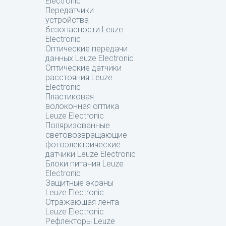
Electronic
Передатчики
устройства
безопасности Leuze
Electronic
Оптические передачи
данных Leuze Electronic
Оптические датчики
расстояния Leuze
Electronic
Пластиковая
волоконная оптика
Leuze Electronic
Поляризованные
световозвращающие
фотоэлектрические
датчики Leuze Electronic
Блоки питания Leuze
Electronic
Защитные экраны
Leuze Electronic
Отражающая лента
Leuze Electronic
Рефлекторы Leuze