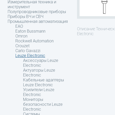
Измерительная техника и
инструмент
Полупроводниковые приборы
Приборы ВЧ и СВЧ
Промышленная автоматизация
EAO
Описание
Технически
Eaton Bussmann
Electronic
Omron
Rockwell Automation
Crouzet
Carlo Gavazzi
Leuze Electronic
Аксессуары Leuze
Electronic
Актуаторы Leuze
Electronic
Кабельные адаптеры
Leuze Electronic
Усилители Leuze
Electronic
Мониторы
безопасности Leuze
Electronic
Системы