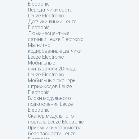
Electronic
Передатчики света
Leuze Electronic
Датчики линии Leuze
Electronic
Люминесцентные
датчики Leuze Electronic
Магнитно
кодированные датчики
Leuze Electronic
Мобильные
считыватели 2D-кода
Leuze Electronic
Мобильные сканеры
штрих-кодов Leuze
Electronic
Блоки модульного
подключения Leuze
Electronic
Сканер модульного
портала Leuze Electronic
Приемники устройства
безопасности Leuze