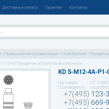
Доставка и оплата
Гарантия
Контакты
>
>
>
я
Промышленная автоматизация
Leuze Electronic
Передатчик
10-T2-45 Передатчик устройства безопасности
KD S-M12-4A-P1-
Код товара: 001-00083
Производитель: Leuze Elect
+7(495)
123-
+7(495)
669-