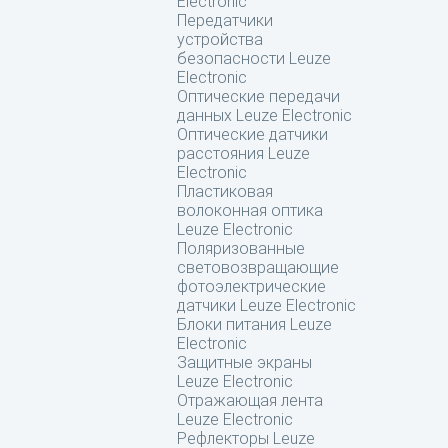
Electronic
Передатчики
устройства
безопасности Leuze
Electronic
Оптические передачи
данных Leuze Electronic
Оптические датчики
расстояния Leuze
Electronic
Пластиковая
волоконная оптика
Leuze Electronic
Поляризованные
световозвращающие
фотоэлектрические
датчики Leuze Electronic
Блоки питания Leuze
Electronic
Защитные экраны
Leuze Electronic
Отражающая лента
Leuze Electronic
Рефлекторы Leuze