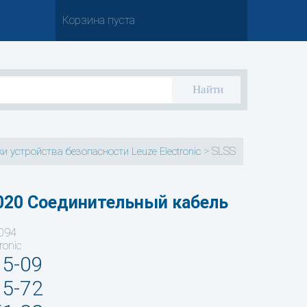
Корзина пуста
>
SLSS
и устройства безопасности Leuze Electronic
020 Соединительный кабель
094
ronic
35-09
95-72