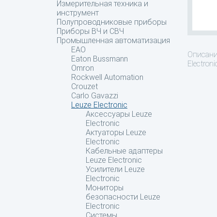
Измерительная техника и
инструмент
Полупроводниковые приборы
Приборы ВЧ и СВЧ
Промышленная автоматизация
EAO
Описан
Eaton Bussmann
Electroni
Omron
Rockwell Automation
Crouzet
Carlo Gavazzi
Leuze Electronic
Аксессуары Leuze
Electronic
Актуаторы Leuze
Electronic
Кабельные адаптеры
Leuze Electronic
Усилители Leuze
Electronic
Мониторы
безопасности Leuze
Electronic
Системы