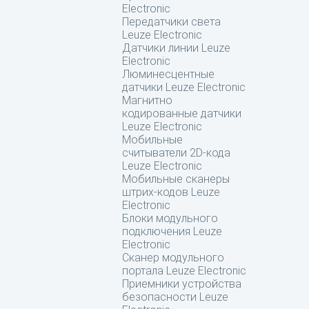
Electronic
Передатчики света
Leuze Electronic
Датчики линии Leuze
Electronic
Люминесцентные
датчики Leuze Electronic
Магнитно
кодированные датчики
Leuze Electronic
Мобильные
считыватели 2D-кода
Leuze Electronic
Мобильные сканеры
штрих-кодов Leuze
Electronic
Блоки модульного
подключения Leuze
Electronic
Сканер модульного
портала Leuze Electronic
Приемники устройства
безопасности Leuze