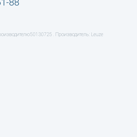
51-88
производителю50130725 . Производитель: Leuze