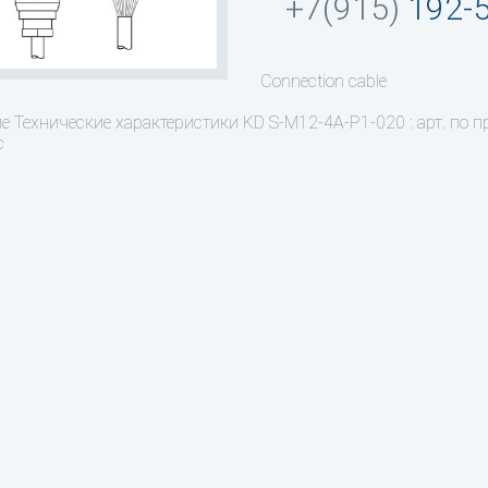
+7(915)
192-
Connection cable
ие
Технические характеристики KD S-M12-4A-P1-020 : арт. по 
c