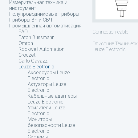
Измерительная техника и
инструмент
Полупроводниковые приборы
Приборы ВЧ и СВЧ
Промышленная автоматизация
EAO
Connection cable
Eaton Bussmann
Omron
Описание
Техническ
Rockwell Automation
Leuze Electronic
Crouzet
Carlo Gavazzi
Leuze Electronic
Аксессуары Leuze
Electronic
Актуаторы Leuze
Electronic
Кабельные адаптеры
Leuze Electronic
Усилители Leuze
Electronic
Мониторы
безопасности Leuze
Electronic
Системы