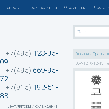
Новости
Производители
О компании
Доставк
+7(495)
123-35-
>
Главная
Промышл
09
96K-1210-T2-45 Пе
+7(495)
669-95-
72
+7(915)
192-51-
88
Вентиляторы и охлаждение