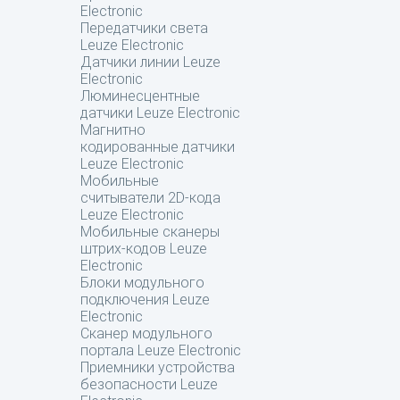
Electronic
Передатчики света
Leuze Electronic
Датчики линии Leuze
Electronic
Люминесцентные
датчики Leuze Electronic
Магнитно
кодированные датчики
Leuze Electronic
Мобильные
считыватели 2D-кода
Leuze Electronic
Мобильные сканеры
штрих-кодов Leuze
Electronic
Блоки модульного
подключения Leuze
Electronic
Сканер модульного
портала Leuze Electronic
Приемники устройства
безопасности Leuze