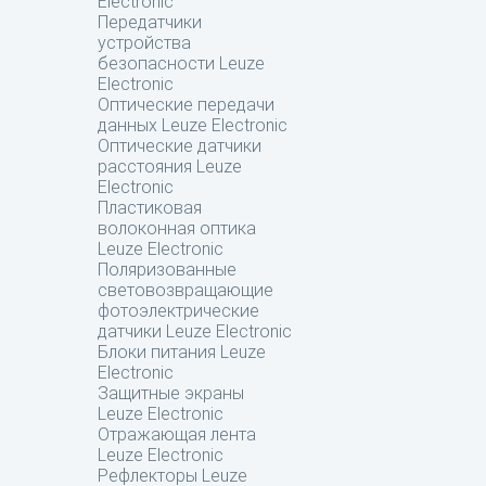
Electronic
Передатчики
устройства
безопасности Leuze
Electronic
Оптические передачи
данных Leuze Electronic
Оптические датчики
расстояния Leuze
Electronic
Пластиковая
волоконная оптика
Leuze Electronic
Поляризованные
световозвращающие
фотоэлектрические
датчики Leuze Electronic
Блоки питания Leuze
Electronic
Защитные экраны
Leuze Electronic
Отражающая лента
Leuze Electronic
Рефлекторы Leuze