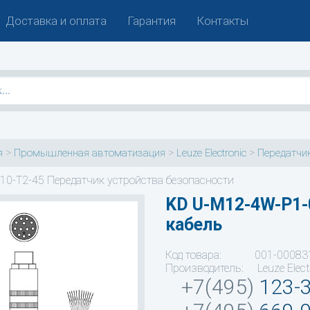
Доставка и оплата
Гарантия
Контакты
>
>
>
я
Промышленная автоматизация
Leuze Electronic
Передатчик
10-T2-45 Передатчик устройства безопасности
KD U-M12-4W-P1-
кабель
Код товара: 001-00083
Производитель: Leuze Elect
+7(495)
123-