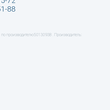
95-72
51-88
. по производителю50130938 . Производитель: