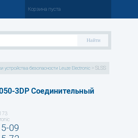
Корзина пуста
>
SLSS
и устройства безопасности Leuze Electronic
050-3DP Соединительный
173
ronic
35-09