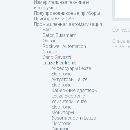
Измерительная техника и
инструмент
Полупроводниковые приборы
Приборы ВЧ и СВЧ
Промышленная автоматизация
EAO
Connecti
Eaton Bussmann
Omron
Описан
Rockwell Automation
Leuze Ele
Crouzet
Carlo Gavazzi
Leuze Electronic
Аксессуары Leuze
Electronic
Актуаторы Leuze
Electronic
Кабельные адаптеры
Leuze Electronic
Усилители Leuze
Electronic
Мониторы
безопасности Leuze
Electronic
Системы