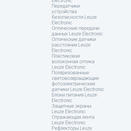
Electronic
Передатчики
устройства
безопасности Leuze
Electronic
Оптические передачи
данных Leuze Electronic
Оптические датчики
расстояния Leuze
Electronic
Пластиковая
волоконная оптика
Leuze Electronic
Поляризованные
световозвращающие
фотоэлектрические
датчики Leuze Electronic
Блоки питания Leuze
Electronic
Защитные экраны
Leuze Electronic
Отражающая лента
Leuze Electronic
Рефлекторы Leuze