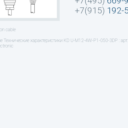
+7(495)
669-
+7(915)
192-
on cable
ие
Технические характеристики KD U-M12-4W-P1-050-3DP : арт
ctronic