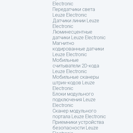
Electronic
Передатчики света
Leuze Electronic
Датчики линии Leuze
Electronic
Люминесцентные
датчики Leuze Electronic
Магнитно
кодированные датчики
Leuze Electronic
Мобильные
считыватели 2D-кода
Leuze Electronic
Мобильные сканеры
штрих-кодов Leuze
Electronic
Блоки модульного
подключения Leuze
Electronic
Сканер модульного
портала Leuze Electronic
Приемники устройства
безопасности Leuze