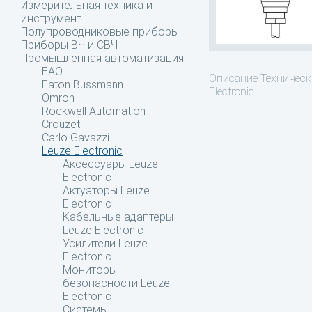
Измерительная техника и
инструмент
Полупроводниковые приборы
Приборы ВЧ и СВЧ
Промышленная автоматизация
EAO
Описание
Технически
Eaton Bussmann
Electronic
Omron
Rockwell Automation
Crouzet
Carlo Gavazzi
Leuze Electronic
Аксессуары Leuze
Electronic
Актуаторы Leuze
Electronic
Кабельные адаптеры
Leuze Electronic
Усилители Leuze
Electronic
Мониторы
безопасности Leuze
Electronic
Системы