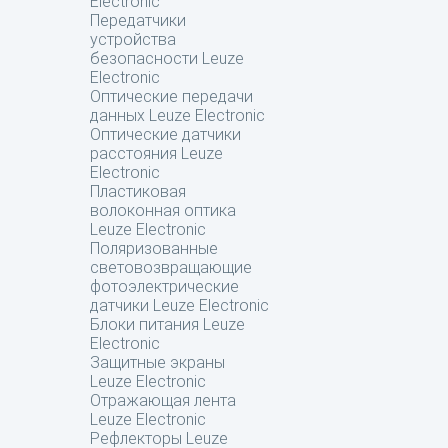
Electronic
Передатчики
устройства
безопасности Leuze
Electronic
Оптические передачи
данных Leuze Electronic
Оптические датчики
расстояния Leuze
Electronic
Пластиковая
волоконная оптика
Leuze Electronic
Поляризованные
световозвращающие
фотоэлектрические
датчики Leuze Electronic
Блоки питания Leuze
Electronic
Защитные экраны
Leuze Electronic
Отражающая лента
Leuze Electronic
Рефлекторы Leuze