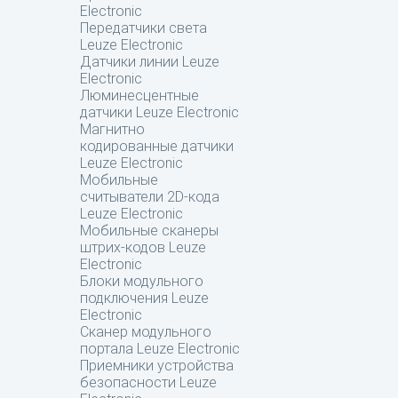
Electronic
Передатчики света
Leuze Electronic
Датчики линии Leuze
Electronic
Люминесцентные
датчики Leuze Electronic
Магнитно
кодированные датчики
Leuze Electronic
Мобильные
считыватели 2D-кода
Leuze Electronic
Мобильные сканеры
штрих-кодов Leuze
Electronic
Блоки модульного
подключения Leuze
Electronic
Сканер модульного
портала Leuze Electronic
Приемники устройства
безопасности Leuze