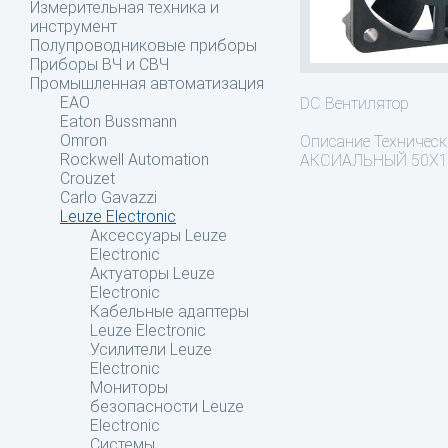
Измерительная техника и
инструмент
Полупроводниковые приборы
Приборы ВЧ и СВЧ
Промышленная автоматизация
EAO
DC Вентилятор
Eaton Bussmann
Omron
Описание
Технически
Rockwell Automation
АКСИАЛЬНЫЙ 50X1
Crouzet
Carlo Gavazzi
Leuze Electronic
Аксессуары Leuze
Electronic
Актуаторы Leuze
Electronic
Кабельные адаптеры
Leuze Electronic
Усилители Leuze
Electronic
Мониторы
безопасности Leuze
Electronic
Системы