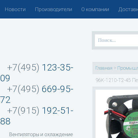
Новости
Производители
О компании
Доставк
+7(495)
123-35-
>
Главная
Промышл
09
96K-1210-T2-45 Пе
+7(495)
669-95-
72
+7(915)
192-51-
88
Вентиляторы и охлаждение