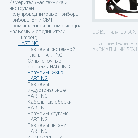
Измерительная техника и
инструмент
Полупроводниковые приборы
Приборы ВЧ и СВЧ
Промышленная автоматизация
Разъемы и соединители
DC Вентилятор 50
Lumberg
HARTING
Описание
Технически
Разъемы системной
АКСИАЛЬНЫЙ 50X1
платы HARTING
Сильноточные
разъемы HARTING
Разъемы D-Sub
HARTING
Разъемы
индустриальные
HARTING
Кабельные сборки
HARTING
Разъемы круглые
HARTING
Разъемы питания
HARTING
Инструменты и