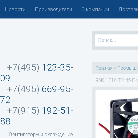
Новости
Производители
О компании
Доставк
+7(495)
123-35-
>
Главная
Промышл
09
96K-1210-T2-45 Пе
+7(495)
669-95-
72
+7(915)
192-51-
88
Вентиляторы и охлаждение