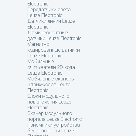
Electronic
Передатчики света
Leuze Electronic
Датчики линии Leuze
Electronic
Люминесцентные
датчики Leuze Electronic
Магнитно
кодированные датчики
Leuze Electronic
Мобильные
считыватели 2D-кода
Leuze Electronic
Мобильные сканеры
штрих-кодов Leuze
Electronic
Блоки модульного
подключения Leuze
Electronic
Сканер модульного
портала Leuze Electronic
Приемники устройства
безопасности Leuze