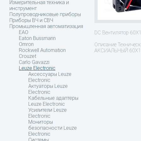
Измерительная техника и
инструмент
Полупроводниковые приборы
Приборы ВЧ и СВЧ
Промышленная автоматизация
EAO
DC Вентилятор 60
Eaton Bussmann
Omron
Описание
Технически
Rockwell Automation
АКСИАЛЬНЫЙ 60X1
Crouzet
Carlo Gavazzi
Leuze Electronic
Аксессуары Leuze
Electronic
Актуаторы Leuze
Electronic
Кабельные адаптеры
Leuze Electronic
Усилители Leuze
Electronic
Мониторы
безопасности Leuze
Electronic
Системы