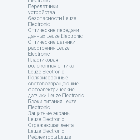
Electronic
Передатчики
устройства
безопасности Leuze
Electronic
Оптические передачи
данных Leuze Electronic
Оптические датчики
расстояния Leuze
Electronic
Пластиковая
волоконная оптика
Leuze Electronic
Поляризованные
световозвращающие
фотоэлектрические
датчики Leuze Electronic
Блоки питания Leuze
Electronic
Защитные экраны
Leuze Electronic
Отражающая лента
Leuze Electronic
Рефлекторы Leuze