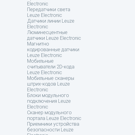
Electronic
Передатчики света
Leuze Electronic
Датчики линии Leuze
Electronic
Люминесцентные
датчики Leuze Electronic
Магнитно
кодированные датчики
Leuze Electronic
Мобильные
считыватели 2D-кода
Leuze Electronic
Мобильные сканеры
штрих-кодов Leuze
Electronic
Блоки модульного
подключения Leuze
Electronic
Сканер модульного
портала Leuze Electronic
Приемники устройства
безопасности Leuze