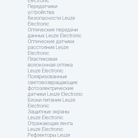
Electronic
Передатчики
устройства
безопасности Leuze
Electronic
Оптические передачи
данных Leuze Electronic
Оптические датчики
расстояния Leuze
Electronic
Пластиковая
волоконная оптика
Leuze Electronic
Поляризованные
световозвращающие
фотоэлектрические
датчики Leuze Electronic
Блоки питания Leuze
Electronic
Защитные экраны
Leuze Electronic
Отражающая лента
Leuze Electronic
Рефлекторы Leuze