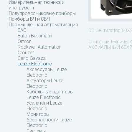
Измерительная техника и
инструмент
Полупроводниковые приборы
Приборы ВЧ и СВЧ
Промышленная автоматизация
EAO
DC Вентилятор 60
Eaton Bussmann
Omron
Описание
Технически
Rockwell Automation
АКСИАЛЬНЫЙ 60X2
Crouzet
Carlo Gavazzi
Leuze Electronic
Аксессуары Leuze
Electronic
Актуаторы Leuze
Electronic
Кабельные адаптеры
Leuze Electronic
Усилители Leuze
Electronic
Мониторы
безопасности Leuze
Electronic
Системы