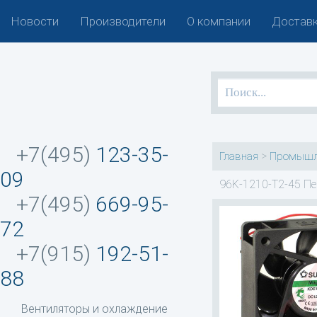
Новости
Производители
О компании
Доставк
+7(495)
123-35-
>
Главная
Промышл
09
96K-1210-T2-45 Пе
+7(495)
669-95-
72
+7(915)
192-51-
88
Вентиляторы и охлаждение