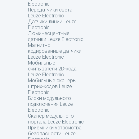
Electronic
Передатчики света
Leuze Electronic
Датчики линии Leuze
Electronic
Люминесцентные
датчики Leuze Electronic
Магнитно
кодированные датчики
Leuze Electronic
Мобильные
считыватели 2D-кода
Leuze Electronic
Мобильные сканеры
штрих-кодов Leuze
Electronic
Блоки модульного
подключения Leuze
Electronic
Сканер модульного
портала Leuze Electronic
Приемники устройства
безопасности Leuze