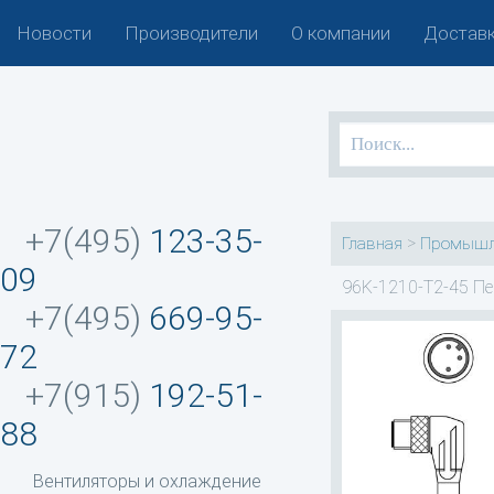
Новости
Производители
О компании
Доставк
+7(495)
123-35-
>
Главная
Промышл
09
96K-1210-T2-45 Пе
+7(495)
669-95-
72
+7(915)
192-51-
88
Вентиляторы и охлаждение