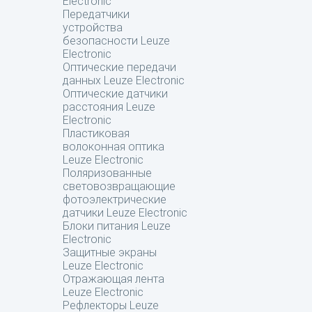
Electronic
Передатчики
устройства
безопасности Leuze
Electronic
Оптические передачи
данных Leuze Electronic
Оптические датчики
расстояния Leuze
Electronic
Пластиковая
волоконная оптика
Leuze Electronic
Поляризованные
световозвращающие
фотоэлектрические
датчики Leuze Electronic
Блоки питания Leuze
Electronic
Защитные экраны
Leuze Electronic
Отражающая лента
Leuze Electronic
Рефлекторы Leuze