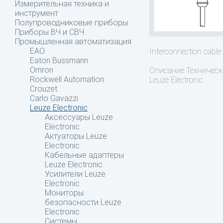
Измерительная техника и
инструмент
Полупроводниковые приборы
Приборы ВЧ и СВЧ
Промышленная автоматизация
EAO
Interconnection cable
Eaton Bussmann
Omron
Описание
Техническ
Rockwell Automation
Leuze Electronic
Crouzet
Carlo Gavazzi
Leuze Electronic
Аксессуары Leuze
Electronic
Актуаторы Leuze
Electronic
Кабельные адаптеры
Leuze Electronic
Усилители Leuze
Electronic
Мониторы
безопасности Leuze
Electronic
Системы