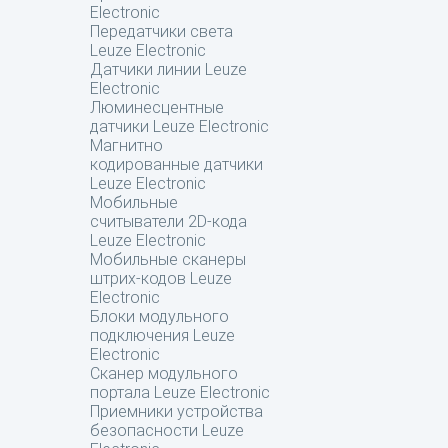
Electronic
Передатчики света
Leuze Electronic
Датчики линии Leuze
Electronic
Люминесцентные
датчики Leuze Electronic
Магнитно
кодированные датчики
Leuze Electronic
Мобильные
считыватели 2D-кода
Leuze Electronic
Мобильные сканеры
штрих-кодов Leuze
Electronic
Блоки модульного
подключения Leuze
Electronic
Сканер модульного
портала Leuze Electronic
Приемники устройства
безопасности Leuze