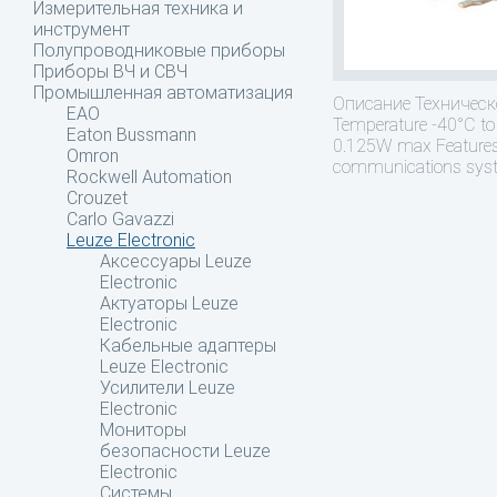
Измерительная техника и
инструмент
Полупроводниковые приборы
Приборы ВЧ и СВЧ
Промышленная автоматизация
Описание
Техническо
EAO
Temperature -40°C to 
Eaton Bussmann
0.125W max Features • 
Omron
communications syste
Rockwell Automation
Crouzet
Carlo Gavazzi
Leuze Electronic
Аксессуары Leuze
Electronic
Актуаторы Leuze
Electronic
Кабельные адаптеры
Leuze Electronic
Усилители Leuze
Electronic
Мониторы
безопасности Leuze
Electronic
Системы