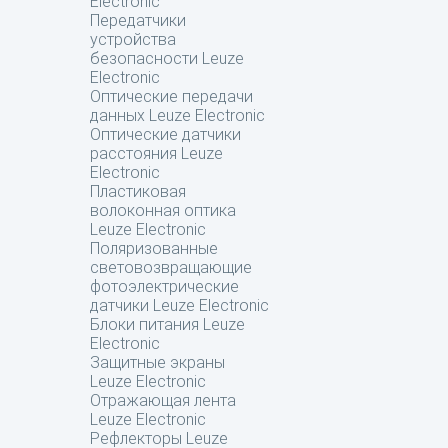
Electronic
Передатчики
устройства
безопасности Leuze
Electronic
Оптические передачи
данных Leuze Electronic
Оптические датчики
расстояния Leuze
Electronic
Пластиковая
волоконная оптика
Leuze Electronic
Поляризованные
световозвращающие
фотоэлектрические
датчики Leuze Electronic
Блоки питания Leuze
Electronic
Защитные экраны
Leuze Electronic
Отражающая лента
Leuze Electronic
Рефлекторы Leuze