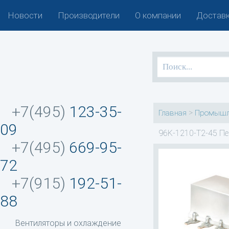
Новости
Производители
О компании
Доставк
+7(495)
123-35-
>
Главная
Промышл
09
96K-1210-T2-45 Пе
+7(495)
669-95-
72
+7(915)
192-51-
88
Вентиляторы и охлаждение