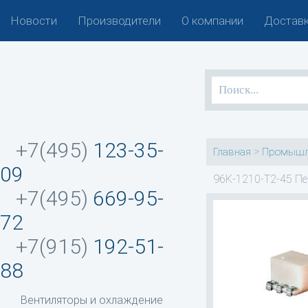
Новости
Производители
О компании
Доставк
+7(495)
123-35-
>
Главная
Промышл
09
96K-1210-T2-45 Пе
+7(495)
669-95-
72
+7(915)
192-51-
88
Вентиляторы и охлаждение