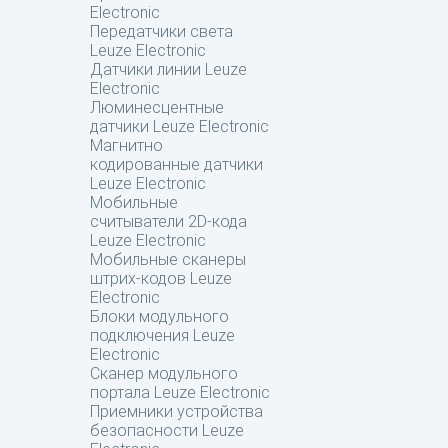
Electronic
Передатчики света
Leuze Electronic
Датчики линии Leuze
Electronic
Люминесцентные
датчики Leuze Electronic
Магнитно
кодированные датчики
Leuze Electronic
Мобильные
считыватели 2D-кода
Leuze Electronic
Мобильные сканеры
штрих-кодов Leuze
Electronic
Блоки модульного
подключения Leuze
Electronic
Сканер модульного
портала Leuze Electronic
Приемники устройства
безопасности Leuze