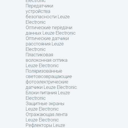
Electronic
Передатчики
устройства
безопасности Leuze
Electronic
Оптические передачи
данных Leuze Electronic
Оптические датчики
расстояния Leuze
Electronic
Пластиковая
волоконная оптика
Leuze Electronic
Поляризованные
световозвращающие
фотоэлектрические
датчики Leuze Electronic
Блоки питания Leuze
Electronic
Защитные экраны
Leuze Electronic
Отражающая лента
Leuze Electronic
Рефлекторы Leuze