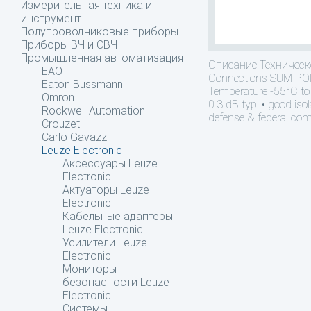
Измерительная техника и
инструмент
Полупроводниковые приборы
Приборы ВЧ и СВЧ
Промышленная автоматизация
Описание
Техническо
EAO
Connections SUM POR
Eaton Bussmann
Temperature -55°C to 
Omron
0.3 dB typ. • good isol
Rockwell Automation
defense & federal co
Crouzet
Carlo Gavazzi
Leuze Electronic
Аксессуары Leuze
Electronic
Актуаторы Leuze
Electronic
Кабельные адаптеры
Leuze Electronic
Усилители Leuze
Electronic
Мониторы
безопасности Leuze
Electronic
Системы