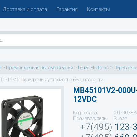
Доставка и оплата
Гарантия
Контакты
>
>
>
я
Промышленная автоматизация
Leuze Electronic
Передатчик
10-T2-45 Передатчик устройства безопасности
MB45101V2-000U
12VDC
Код товара: 001-00783
Производитель: Sunon
+7(495)
123-