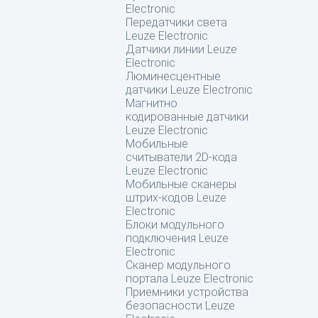
Electronic
Передатчики света
Leuze Electronic
Датчики линии Leuze
Electronic
Люминесцентные
датчики Leuze Electronic
Магнитно
кодированные датчики
Leuze Electronic
Мобильные
считыватели 2D-кода
Leuze Electronic
Мобильные сканеры
штрих-кодов Leuze
Electronic
Блоки модульного
подключения Leuze
Electronic
Сканер модульного
портала Leuze Electronic
Приемники устройства
безопасности Leuze