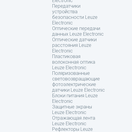
Electronic
Передатчики
устройства
безопасности Leuze
Electronic
Оптические передачи
данных Leuze Electronic
Оптические датчики
расстояния Leuze
Electronic
Пластиковая
волоконная оптика
Leuze Electronic
Поляризованные
световозвращающие
фотоэлектрические
датчики Leuze Electronic
Блоки питания Leuze
Electronic
Защитные экраны
Leuze Electronic
Отражающая лента
Leuze Electronic
Рефлекторы Leuze