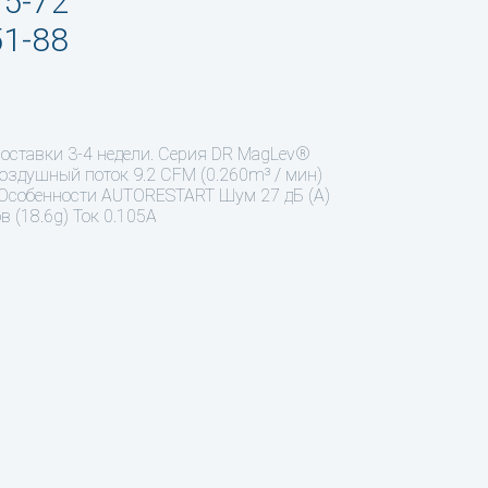
95-72
51-88
поставки 3-4 недели. Серия DR MagLev®
здушный поток 9.2 CFM (0.260m³ / мин)
al Особенности AUTORESTART Шум 27 дБ (А)
 (18.6g) Ток 0.105A