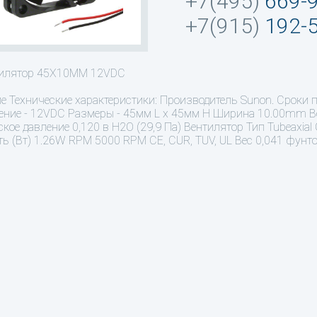
+7(495)
669-
+7(915)
192-
тилятор 45X10MM 12VDC
ие
Технические характеристики: Производитель Sunon. Сроки 
ние - 12VDC Размеры - 45мм L х 45мм H Ширина 10.00mm Во
ское давление 0,120 в H2O (29,9 Па) Вентилятор Тип Tubeaxi
ь (Вт) 1.26W RPM 5000 RPM CE, CUR, TUV, UL Вес 0,041 фунтов