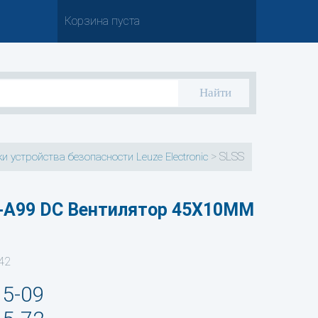
Корзина пуста
>
SLSS
и устройства безопасности Leuze Electronic
-A99 DC Вентилятор 45X10MM
42
35-09