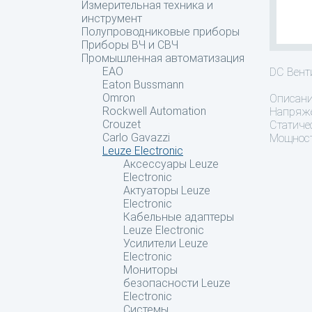
Измерительная техника и
инструмент
Полупроводниковые приборы
Приборы ВЧ и СВЧ
Промышленная автоматизация
EAO
DC Вен
Eaton Bussmann
Omron
Описан
Rockwell Automation
Напряже
Crouzet
Статиче
Carlo Gavazzi
Мощност
Leuze Electronic
Аксессуары Leuze
Electronic
Актуаторы Leuze
Electronic
Кабельные адаптеры
Leuze Electronic
Усилители Leuze
Electronic
Мониторы
безопасности Leuze
Electronic
Системы