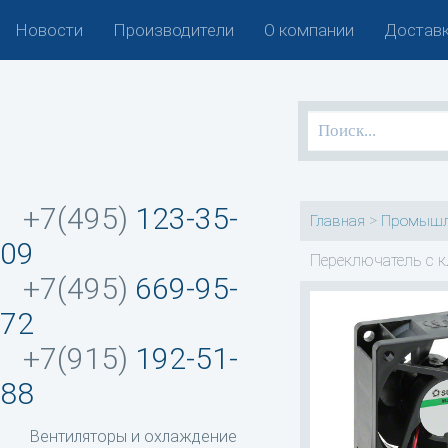
Новости
Производители
О компании
Доставк
+7(495)
123-35-
>
Главная
Промышл
09
Переключатель с 
+7(495)
669-95-
72
+7(915)
192-51-
88
Вентиляторы и охлаждение