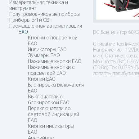
Измерительная техника и
инструмент
Полупроводниковые приборы
Приборы ВЧ и СВЧ
Промышленная автоматизация
EAO
DC Вентилятор 60
Кнопки с подсветкой
EAO
Описание
Техническ
Индикаторы EAO
Напряжение - 12VDC
Зуммеры EAO
мин) Статическое да
Нажимные кнопки EAO
Мощность (Вт) 0.95W
Нажимные кнопки c
(50.8g) Ток 0.079A 
подсветкой EAO
лопасть полибутиле
Кнопки EAO
Блокировка включателя
EAO
Выключатели с
блокировкой EAO
Переключатели со
световой индикацией
EAO
Кнопки индикаторы
EAO
Аварийные