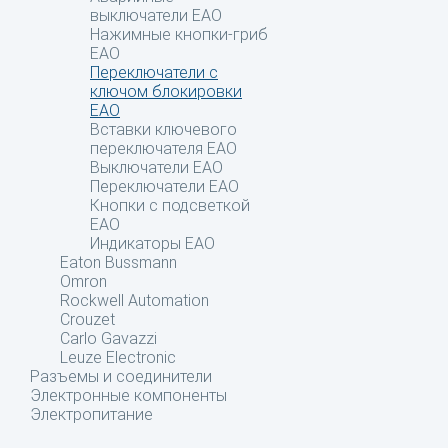
выключатели EAO
Нажимные кнопки-гриб
EAO
Переключатели с
ключом блокировки
EAO
Вставки ключевого
переключателя EAO
Выключатели EAO
Переключатели EAO
Кнопки с подсветкой
EAO
Индикаторы EAO
Eaton Bussmann
Omron
Rockwell Automation
Crouzet
Carlo Gavazzi
Leuze Electronic
Разъемы и соединители
Электронные компоненты
Электропитание